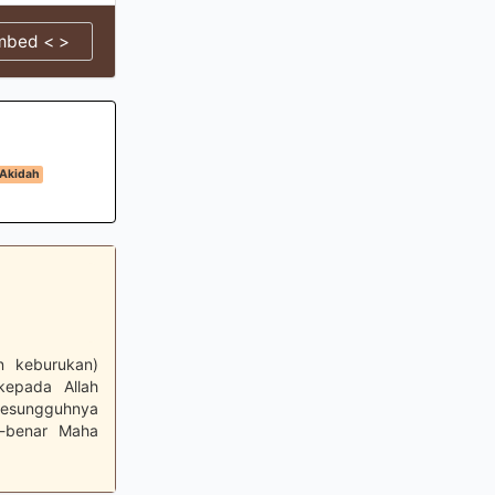
mbed < >
Akidah
n keburukan)
kepada Allah
sesungguhnya
r-benar Maha