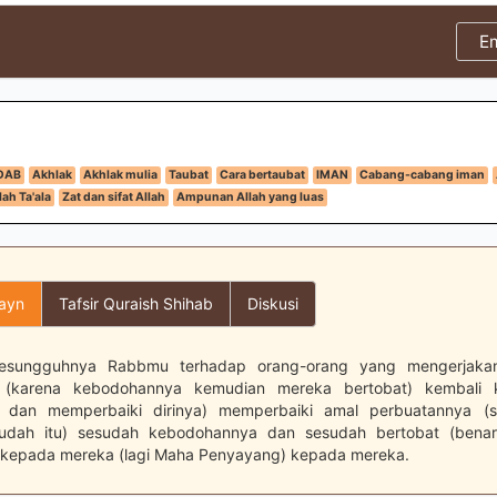
E
DAB
Akhlak
Akhlak mulia
Taubat
Cara bertaubat
IMAN
Cabang-cabang iman
ah Ta'ala
Zat dan sifat Allah
Ampunan Allah yang luas
layn
Tafsir Quraish Shihab
Diskusi
esungguhnya Rabbmu terhadap orang-orang yang mengerjaka
 (karena kebodohannya kemudian mereka bertobat) kembali 
u dan memperbaiki dirinya) memperbaiki amal perbuatannya (
dah itu) sesudah kebodohannya dan sesudah bertobat (bena
kepada mereka (lagi Maha Penyayang) kepada mereka.