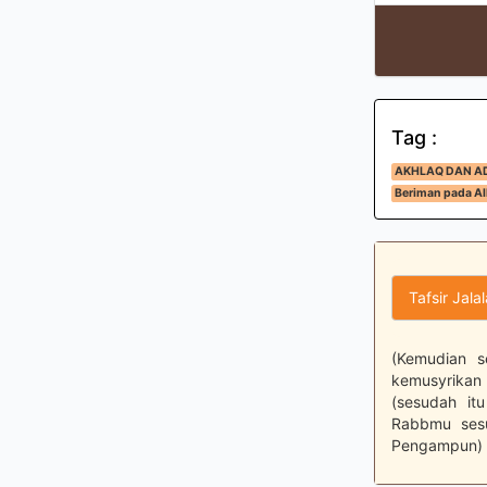
Tag :
AKHLAQ DAN A
Beriman pada All
Tafsir Jala
(Kemudian s
kemusyrikan
(sesudah it
Rabbmu sesu
Pengampun) 