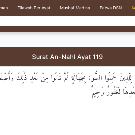
kmah
Tilawah Per Ayat
Mushaf Madina
Fatwa DSN
K
Surat An-Nahl Ayat 119
كَ لِلَّذِينَ عَمِلُوا السُّوءَ بِجَهَالَةٍ ثُمَّ تَابُوا مِنْ بَعْدِ ذَٰلِكَ وَأَصْلَ
ْدِهَا لَغَفُورٌ رَحِيمٌ