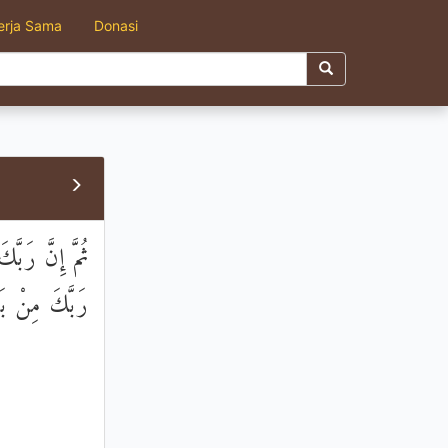
erja Sama
Donasi
ثُمَّ إِنَّ رَبَّ
رَبَّكَ مِنْ بَع