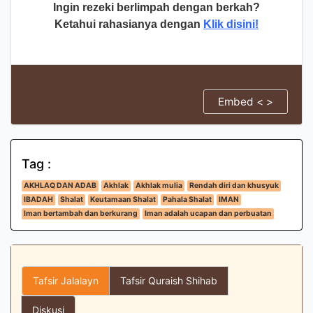
Ingin rezeki berlimpah dengan berkah?
Ketahui rahasianya dengan
Klik disini!
Embed < >
Tag :
AKHLAQ DAN ADAB
Akhlak
Akhlak mulia
Rendah diri dan khusyuk
IBADAH
Shalat
Keutamaan Shalat
Pahala Shalat
IMAN
Iman bertambah dan berkurang
Iman adalah ucapan dan perbuatan
Tafsir Jalalayn
Tafsir Quraish Shihab
Diskusi