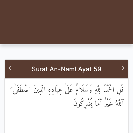
Surat An-Naml Ayat 59
قُلِ الْحَمْدُ لِلَّهِ وَسَلَامٌ عَلَىٰ عِبَادِهِ الَّذِينَ اصْطَفَىٰ ۗ
آللَّهُ خَيْرٌ أَمَّا يُشْرِكُونَ