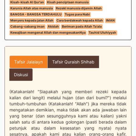
Kisah-kisah Al Qur'an
Kisah penciptaan manusia
Karunia Allah atas manusia
Rezeki manusia dijamin Allah
BANGSA - BANGSA TERDAHULU
Tugas para Nabi
Menyeru kepada jalan Allah
Cara berdakwah kepada Allah
IMAN
Cabang-cabang iman
Akidah
Beriman pada Allah Ta'ala
Kewajiban mengenal Allah dan mengesakanNya
Tauhid Uluhiyyah
Tafsir Jalalayn
Tafsir Quraish Shihab
Diskusi
(Katakanlah! "Siapakah yang memberi rezeki kepada
kalian dari langit) melalui hujan (dan dari bumi?") melalui
tumbuh-tumbuhan (Katakanlah! "Allah") jika mereka tidak
mengatakan demikian, maka tidak akan ada jawaban lain
yang benar (dan sesungguhnya kami atau kalian) yakni
salah satu di antara kedua golongan (pasti berada dalam
petunjuk atau dalam kesesatan yang nyata) nyata
sesatnya, apakah kami atau kalian orang-orang kafir.