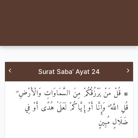
Surat Saba’ Ayat 24
۞ قُلْ مَنْ يَرْزُقُكُمْ مِنَ السَّمَاوَاتِ وَالْأَرْضِ ۖ
قُلِ اللَّهُ ۖ وَإِنَّا أَوْ إِيَّاكُمْ لَعَلَىٰ هُدًى أَوْ فِي
ضَلَالٍ مُبِينٍ