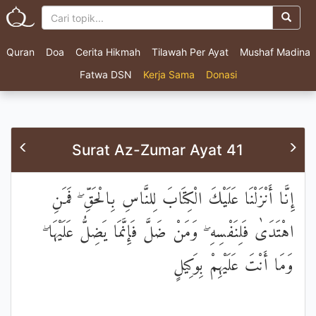
Quran
Doa
Cerita Hikmah
Tilawah Per Ayat
Mushaf Madina
Fatwa DSN
Kerja Sama
Donasi
Surat Az-Zumar Ayat 41
إِنَّا أَنْزَلْنَا عَلَيْكَ الْكِتَابَ لِلنَّاسِ بِالْحَقِّ ۖ فَمَنِ
اهْتَدَىٰ فَلِنَفْسِهِ ۖ وَمَنْ ضَلَّ فَإِنَّمَا يَضِلُّ عَلَيْهَا ۖ
وَمَا أَنْتَ عَلَيْهِمْ بِوَكِيلٍ