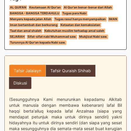
AL QUR'AN
Keutamaan Al Qur'an
Al Qur'an benar-benar dari Allah
BANGSA - BANGSA TERDAHULU
Tugas para Nabi
Menyeru kepada jalan Allah
Tugas rasul hanya menyampaikan
IMAN
Iman bertambah dan berkurang
Ketaatan dan kemaksiatan
Taat dan amal shaleh
Kebutuhan muslim terhadap amal saleh
SEJARAH
Sifat-sifat nabi Muhammad saw.
Mukjizat Nabi saw.
Turunnya Al Qur'an kepada Nabi saw.
Tafsir Jalalayn
Tafsir Quraish Shihab
Diskusi
(Sesungguhnya Kami menurunkan kepadamu Alkitab
untuk manusia dengan membawa kebenaran) lafal Bil
haqqi berta'alluq kepada lafal Anzalnaa (siapa yang
mendapat petunjuk maka untuk dirinya sendiri) yakni
hidayahnya itu untuk dirinya sendiri (dan siapa yang sesat
maka sesungguhnya dia semata-mata sesat buat kerugian