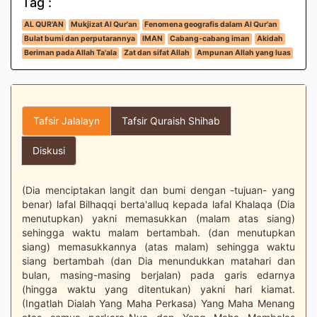
Tag :
AL QUR'AN
Mukjizat Al Qur'an
Fenomena geografis dalam Al Qur'an
Bulat bumi dan perputarannya
IMAN
Cabang-cabang iman
Akidah
Beriman pada Allah Ta'ala
Zat dan sifat Allah
Ampunan Allah yang luas
Tafsir Jalalayn
Tafsir Quraish Shihab
Diskusi
(Dia menciptakan langit dan bumi dengan -tujuan- yang
benar) lafal Bilhaqqi berta'alluq kepada lafal Khalaqa (Dia
menutupkan) yakni memasukkan (malam atas siang)
sehingga waktu malam bertambah. (dan menutupkan
siang) memasukkannya (atas malam) sehingga waktu
siang bertambah (dan Dia menundukkan matahari dan
bulan, masing-masing berjalan) pada garis edarnya
(hingga waktu yang ditentukan) yakni hari kiamat.
(Ingatlah Dialah Yang Maha Perkasa) Yang Maha Menang