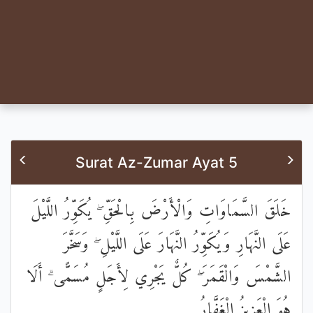
Surat Az-Zumar Ayat 5
خَلَقَ السَّمَاوَاتِ وَالْأَرْضَ بِالْحَقِّ ۖ يُكَوِّرُ اللَّيْلَ
عَلَى النَّهَارِ وَيُكَوِّرُ النَّهَارَ عَلَى اللَّيْلِ ۖ وَسَخَّرَ
الشَّمْسَ وَالْقَمَرَ ۖ كُلٌّ يَجْرِي لِأَجَلٍ مُسَمًّى ۗ أَلَا
هُوَ الْعَزِيزُ الْغَفَّارُ