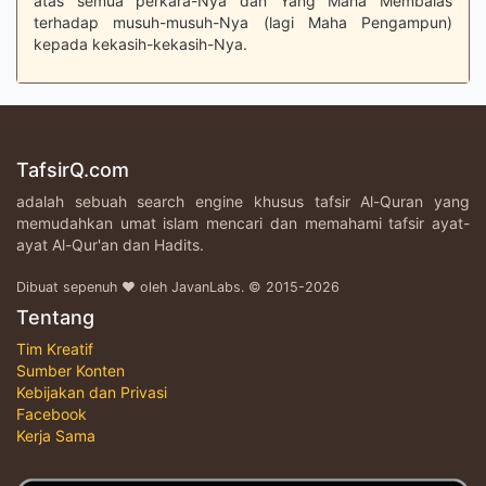
atas semua perkara-Nya dan Yang Maha Membalas
terhadap musuh-musuh-Nya (lagi Maha Pengampun)
kepada kekasih-kekasih-Nya.
TafsirQ.com
adalah sebuah search engine khusus tafsir Al-Quran yang
memudahkan umat islam mencari dan memahami tafsir ayat-
ayat Al-Qur'an dan Hadits.
Dibuat sepenuh ♥ oleh JavanLabs. © 2015-2026
Tentang
Tim Kreatif
Sumber Konten
Kebijakan dan Privasi
Facebook
Kerja Sama