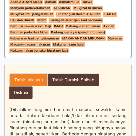
AKHLAQ DAN ADAB
Akhlak
Akhlak mulia
Takwa
Menyeru pada ketakwaan
AL QUR'AN
Mukjizat Al Qur'an
Mukjizat ilmu pengetahuan
Binatang air dalam Al Qur'an
IBADAH
Haji dan Umrah
Ihram
Larangan-larangan saat berihram
Berburu hewan waktu haji
IMAN
Cabang-cabang iman
Akidah
Beriman pada Hari Akhir
Padang mahsyar (penghimpunan)
Kebenaran hari penghimpunan
MAKANAN DAN MINUMAN
Makanan
Macam-macam makanan
Makanan yang halal
Hukum makan bangkai binatang laut
Tafsir Jalalayn
Tafsir Quraish Shihab
Diskusi
(Dihalalkan bagimu) hai umat manusia sewaktu kamu
berada dalam keadaan halal/tidak ihram atau sedang
ihram (binatang buruan laut) kamu boleh memakannya.
Binatang buruan laut ialah binatang yang hidupnya hanya
di laut/di air, seperti ikan. Berbeda dengan binatang yang