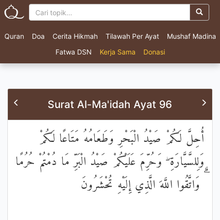
Quran
Doa
Cerita Hikmah
Tilawah Per Ayat
Mushaf Madina
Fatwa DSN
Kerja Sama
Donasi
Surat Al-Ma'idah Ayat 96
أُحِلَّ لَكُمْ صَيْدُ الْبَحْرِ وَطَعَامُهُ مَتَاعًا لَكُمْ
وَلِلسَّيَّارَةِ ۖ وَحُرِّمَ عَلَيْكُمْ صَيْدُ الْبَرِّ مَا دُمْتُمْ حُرُمًا
ۗ وَاتَّقُوا اللَّهَ الَّذِي إِلَيْهِ تُحْشَرُونَ