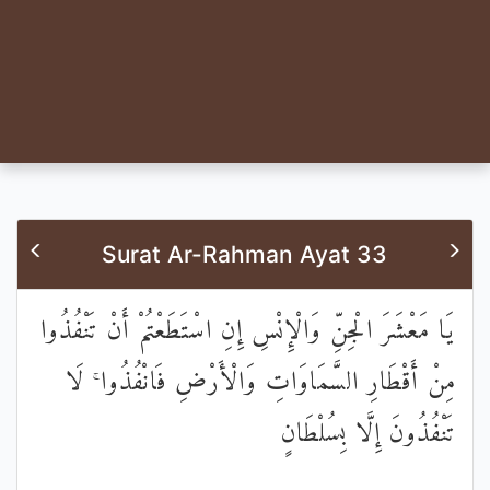
Surat Ar-Rahman Ayat 33
يَا مَعْشَرَ الْجِنِّ وَالْإِنْسِ إِنِ اسْتَطَعْتُمْ أَنْ تَنْفُذُوا
مِنْ أَقْطَارِ السَّمَاوَاتِ وَالْأَرْضِ فَانْفُذُوا ۚ لَا
تَنْفُذُونَ إِلَّا بِسُلْطَانٍ