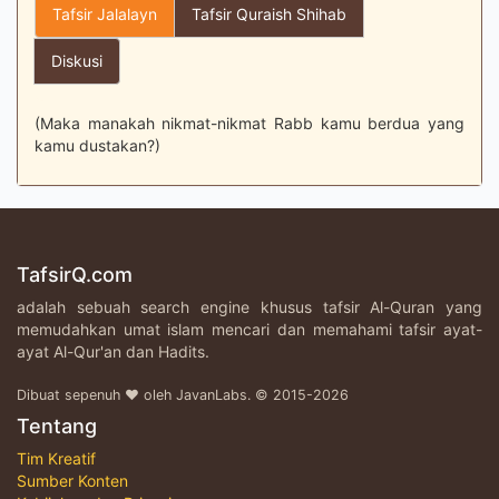
Tafsir Jalalayn
Tafsir Quraish Shihab
Diskusi
(Maka manakah nikmat-nikmat Rabb kamu berdua yang
kamu dustakan?)
TafsirQ.com
adalah sebuah search engine khusus tafsir Al-Quran yang
memudahkan umat islam mencari dan memahami tafsir ayat-
ayat Al-Qur'an dan Hadits.
Dibuat sepenuh ♥ oleh JavanLabs. © 2015-2026
Tentang
Tim Kreatif
Sumber Konten