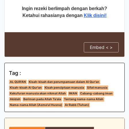
Ingin rezeki berlimpah dengan berkah?
Ketahui rahasianya dengan
Klik disini!
Embed < >
Tag :
AL QUR'AN
Kisah-kisah dan perumpamaan dalam Al Qur'an
Kisah-kisah Al Qur'an
Kisah penciptaan manusia
Sifat manusia
Kekufuran manusia akan nikmat Allah
IMAN
Cabang-cabang iman
Akidah
Beriman pada Allah Ta'ala
Tentang nama-nama Allah
Nama-nama Allah (Asma'ul Husna)
Ar Rabb (Tuhan)