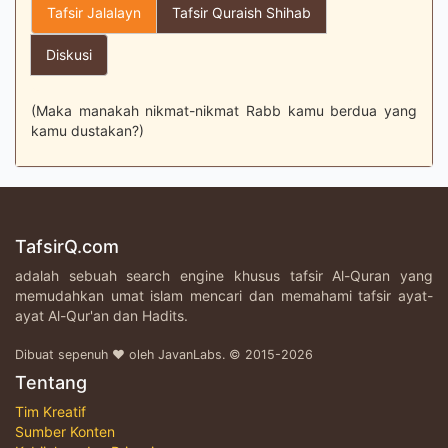
Tafsir Jalalayn
Tafsir Quraish Shihab
Diskusi
(Maka manakah nikmat-nikmat Rabb kamu berdua yang
kamu dustakan?)
TafsirQ.com
adalah sebuah search engine khusus tafsir Al-Quran yang
memudahkan umat islam mencari dan memahami tafsir ayat-
ayat Al-Qur'an dan Hadits.
Dibuat sepenuh ♥ oleh JavanLabs. © 2015-2026
Tentang
Tim Kreatif
Sumber Konten