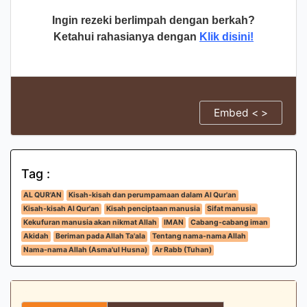
Ingin rezeki berlimpah dengan berkah?
Ketahui rahasianya dengan
Klik disini!
Embed < >
Tag :
AL QUR'AN
Kisah-kisah dan perumpamaan dalam Al Qur'an
Kisah-kisah Al Qur'an
Kisah penciptaan manusia
Sifat manusia
Kekufuran manusia akan nikmat Allah
IMAN
Cabang-cabang iman
Akidah
Beriman pada Allah Ta'ala
Tentang nama-nama Allah
Nama-nama Allah (Asma'ul Husna)
Ar Rabb (Tuhan)