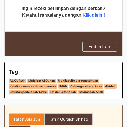
Ingin rezeki berlimpah dengan berkah?
Ketahui rahasianya dengan
Klik disini!
Embed < >
Tag :
AL QUR'AN
Mukjizat Al Qur'an
Mukjizat ilmu pengetahuan
Keistimewaan sidik jari manusia
IMAN
Cabang-cabang iman
Akidah
Beriman pada Allah Ta'ala
Zat dan sifat Allah
Kekuasaan Allah
Tafsir Jalalayn
Tafsir Quraish Shihab