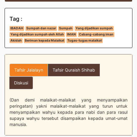
Tag :
IBADAH
Sumpah dan nazar
Sumpah
Yang dijadikan sumpah
Yang dijadikan sumpah oleh Allah
IMAN
Cabang-cabang iman
Akidah
Beriman kepada Malaikat
Tugas-tugas malaikat
Tafsir Jalalayn
Tafsir Quraish Shihab
Diskusi
(Dan demi malaikat-malaikat yang menyampaikan
peringatan) yakni malaikat-malaikat yang turun untuk
menyampaikan wahyu kepada para nabi dan para rasul
supaya wahyu tersebut disampaikan kepada umat-umat
manusia.