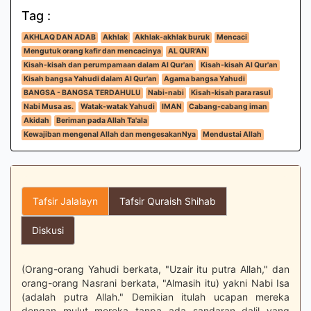
Tag :
AKHLAQ DAN ADAB
Akhlak
Akhlak-akhlak buruk
Mencaci
Mengutuk orang kafir dan mencacinya
AL QUR'AN
Kisah-kisah dan perumpamaan dalam Al Qur'an
Kisah-kisah Al Qur'an
Kisah bangsa Yahudi dalam Al Qur'an
Agama bangsa Yahudi
BANGSA - BANGSA TERDAHULU
Nabi-nabi
Kisah-kisah para rasul
Nabi Musa as.
Watak-watak Yahudi
IMAN
Cabang-cabang iman
Akidah
Beriman pada Allah Ta'ala
Kewajiban mengenal Allah dan mengesakanNya
Mendustai Allah
Tafsir Jalalayn
Tafsir Quraish Shihab
Diskusi
(Orang-orang Yahudi berkata, "Uzair itu putra Allah," dan
orang-orang Nasrani berkata, "Almasih itu) yakni Nabi Isa
(adalah putra Allah." Demikian itulah ucapan mereka
dengan mulut mereka tanpa ada sandaran dalil yang