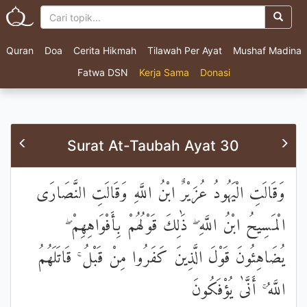
Quran
Doa
Cerita Hikmah
Tilawah Per Ayat
Mushaf Madina
Fatwa DSN
Kerja Sama
Donasi
Surat At-Taubah Ayat 30
وَقَالَتِ الْيَهُودُ عُزَيْرٌ ابْنُ اللَّهِ وَقَالَتِ النَّصَارَى
الْمَسِيحُ ابْنُ اللَّهِ ۖ ذَٰلِكَ قَوْلُهُمْ بِأَفْوَاهِهِمْ ۖ
يُضَاهِئُونَ قَوْلَ الَّذِينَ كَفَرُوا مِنْ قَبْلُ ۚ قَاتَلَهُمُ
اللَّهُ ۚ أَنَّىٰ يُؤْفَكُونَ