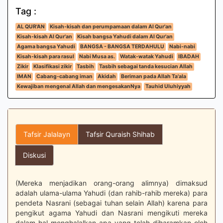
Tag :
AL QUR'AN
Kisah-kisah dan perumpamaan dalam Al Qur'an
Kisah-kisah Al Qur'an
Kisah bangsa Yahudi dalam Al Qur'an
Agama bangsa Yahudi
BANGSA - BANGSA TERDAHULU
Nabi-nabi
Kisah-kisah para rasul
Nabi Musa as.
Watak-watak Yahudi
IBADAH
Zikir
Klasifikasi zikir
Tasbih
Tasbih sebagai tanda kesucian Allah
IMAN
Cabang-cabang iman
Akidah
Beriman pada Allah Ta'ala
Kewajiban mengenal Allah dan mengesakanNya
Tauhid Uluhiyyah
Tafsir Jalalayn
Tafsir Quraish Shihab
Diskusi
(Mereka menjadikan orang-orang alimnya) dimaksud
adalah ulama-ulama Yahudi (dan rahib-rahib mereka) para
pendeta Nasrani (sebagai tuhan selain Allah) karena para
pengikut agama Yahudi dan Nasrani mengikuti mereka
dalam hal menghalalkan apa yang telah diharamkan oleh