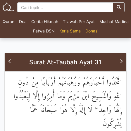
Quran
Doa
Cerita Hikmah
Tilawah Per Ayat
Mushaf Madina
Fatwa DSN
Kerja Sama
Donasi
Surat At-Taubah Ayat 31
اتَّخَذُوا أَحْبَارَهُمْ وَرُهْبَانَهُمْ أَرْبَابًا مِنْ دُونِ
اللَّهِ وَالْمَسِيحَ ابْنَ مَرْيَمَ وَمَا أُمِرُوا إِلَّا لِيَعْبُدُوا
إِلَٰهًا وَاحِدًا ۖ لَا إِلَٰهَ إِلَّا هُوَ ۚ سُبْحَانَهُ عَمَّا
يُشْرِكُونَ