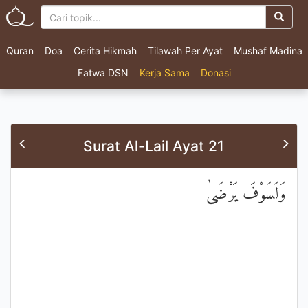
Quran
Doa
Cerita Hikmah
Tilawah Per Ayat
Mushaf Madina
Fatwa DSN
Kerja Sama
Donasi
Surat Al-Lail Ayat 21
وَلَسَوْفَ يَرْضَىٰ