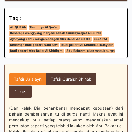
Tag :
AL QUR'AN
Turunnya Al Qur'an
Beberapa orang yang menjadi sebab turunnya ayat Al Qur'an
Ayat yang berhubungan dengan Abu Bakar As Siddiq
SEJARAH
Beberapa budi pekerti Nabi saw.
Budi pekerti Al Khulafa Al Rasyidin
Budi pekerti Abu Bakar Al Siddiq ra.
Abu Bakar ra. akan masuk surga
Tafsir Jalalayn
Tafsir Quraish Shihab
Diskusi
(Dan kelak Dia benar-benar mendapat kepuasan) dari
pahala pemberiannya itu di surga nanti. Makna ayat ini
mencakup pula setiap orang yang mengerjakan amal
perbuatan seperti yang telah dilakukan oleh Abu Bakar r.a.
Kelak dia akan dijauhkan dari neraka dan mendapatkan