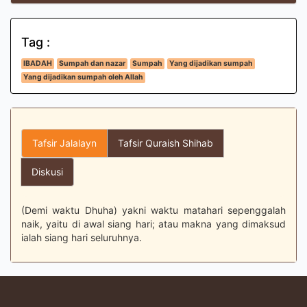
Tag :
IBADAH
Sumpah dan nazar
Sumpah
Yang dijadikan sumpah
Yang dijadikan sumpah oleh Allah
Tafsir Jalalayn
Tafsir Quraish Shihab
Diskusi
(Demi waktu Dhuha) yakni waktu matahari sepenggalah
naik, yaitu di awal siang hari; atau makna yang dimaksud
ialah siang hari seluruhnya.