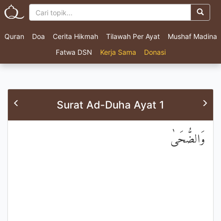
Quran
Doa
Cerita Hikmah
Tilawah Per Ayat
Mushaf Madina
Fatwa DSN
Kerja Sama
Donasi
Surat Ad-Duha Ayat 1
وَالضُّحَىٰ