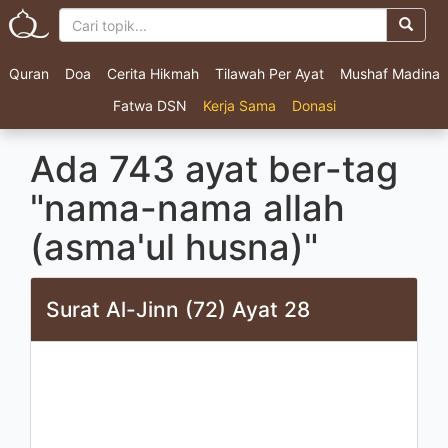
Quran
Doa
Cerita Hikmah
Tilawah Per Ayat
Mushaf Madina
Fatwa DSN
Kerja Sama
Donasi
Ada 743 ayat ber-tag
"nama-nama allah
(asma'ul husna)"
Surat Al-Jinn (72) Ayat 28