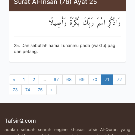
Surat Al-Insan (76) Ayat 25
وَاذْكُرِ اسْمَ رَبِّكَ بُكْرَةً وَأَصِيلًا
25. Dan sebutlah nama Tuhanmu pada (waktu) pagi
dan petang.
«
1
2
...
67
68
69
70
71
72
73
74
75
»
TafsirQ.com
adalah sebuah search engine khusus tafsir Al-Quran yang