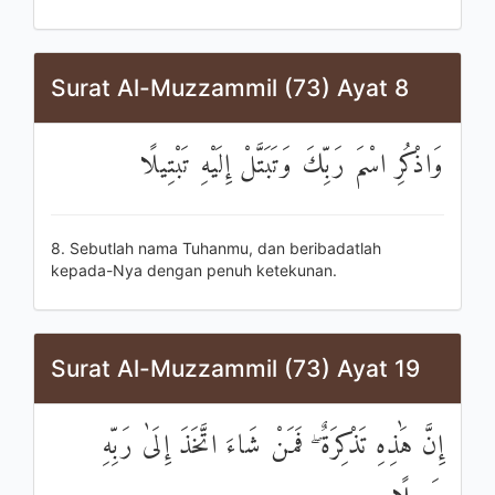
Surat Al-Muzzammil (73) Ayat 8
وَاذْكُرِ اسْمَ رَبِّكَ وَتَبَتَّلْ إِلَيْهِ تَبْتِيلًا
8. Sebutlah nama Tuhanmu, dan beribadatlah
kepada-Nya dengan penuh ketekunan.
Surat Al-Muzzammil (73) Ayat 19
إِنَّ هَٰذِهِ تَذْكِرَةٌ ۖ فَمَنْ شَاءَ اتَّخَذَ إِلَىٰ رَبِّهِ