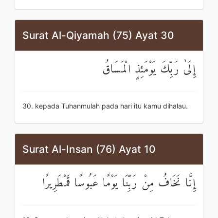
Surat Al-Qiyamah (75) Ayat 30
إِلَىٰ رَبِّكَ يَوْمَئِذٍ الْمَسَاقُ
30. kepada Tuhanmulah pada hari itu kamu dihalau.
Surat Al-Insan (76) Ayat 10
إِنَّا نَخَافُ مِنْ رَبِّنَا يَوْمًا عَبُوسًا قَمْطَرِيرًا