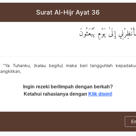
Surat Al-Hijr Ayat 36
ْظِرْنِي إِلَىٰ يَوْمِ يُبْعَثُونَ
is: "Ya Tuhanku, (kalau begitu) maka beri tangguhlah kepadaku
bangkitkan,
Ingin rezeki berlimpah dengan berkah?
Ketahui rahasianya dengan
Klik disini!
E