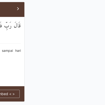
قَالَ رَبِّ فَأَن
 sampai hari
mbed < >