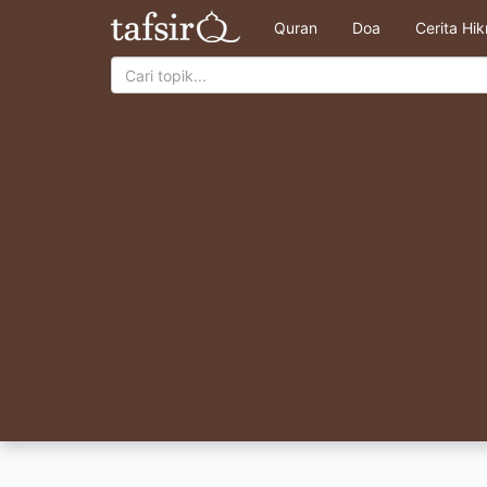
Quran
Doa
Cerita Hi