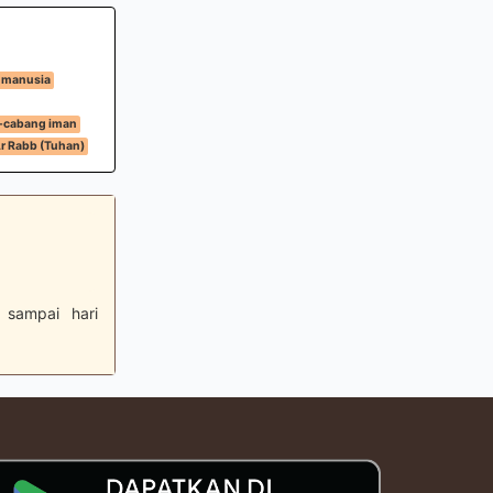
 manusia
-cabang iman
r Rabb (Tuhan)
 sampai hari