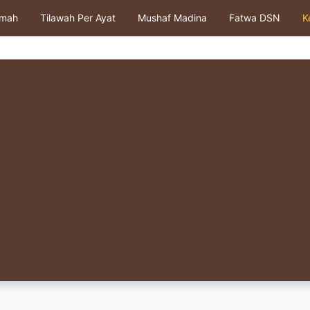
kmah
Tilawah Per Ayat
Mushaf Madina
Fatwa DSN
K