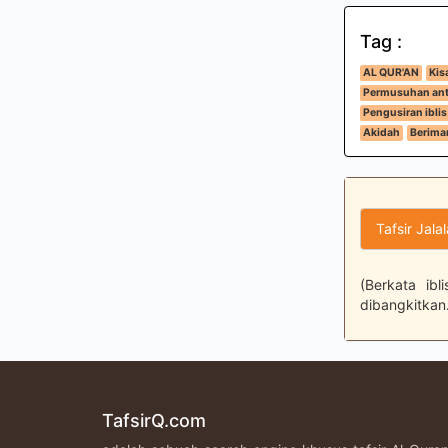
Tag :
AL QUR'AN
Kis
Permusuhan ant
Pengusiran iblis
Akidah
Beriman
Tafsir Jala
(Berkata ib
dibangkitkan
TafsirQ.com