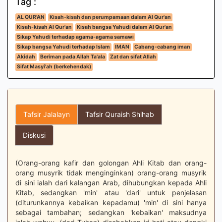
Tag :
AL QUR'AN
Kisah-kisah dan perumpamaan dalam Al Qur'an
Kisah-kisah Al Qur'an
Kisah bangsa Yahudi dalam Al Qur'an
Sikap Yahudi terhadap agama-agama samawi
Sikap bangsa Yahudi terhadap Islam
IMAN
Cabang-cabang iman
Akidah
Beriman pada Allah Ta'ala
Zat dan sifat Allah
Sifat Masyi'ah (berkehendak)
Tafsir Jalalayn
Tafsir Quraish Shihab
Diskusi
(Orang-orang kafir dan golongan Ahli Kitab dan orang-
orang musyrik tidak menginginkan) orang-orang musyrik
di sini ialah dari kalangan Arab, dihubungkan kepada Ahli
Kitab, sedangkan 'min' atau 'dari' untuk penjelasan
(diturunkannya kebaikan kepadamu) 'min' di sini hanya
sebagai tambahan; sedangkan 'kebaikan' maksudnya