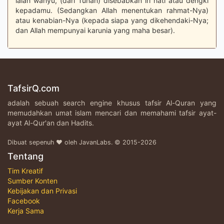
ialah wahyu, (dari Tuhan) disebabkan iri hati atau dengki
kepadamu. (Sedangkan Allah menentukan rahmat-Nya)
atau kenabian-Nya (kepada siapa yang dikehendaki-Nya;
dan Allah mempunyai karunia yang maha besar).
TafsirQ.com
adalah sebuah search engine khusus tafsir Al-Quran yang
memudahkan umat islam mencari dan memahami tafsir ayat-
ayat Al-Qur'an dan Hadits.
Dibuat sepenuh ♥ oleh JavanLabs. © 2015-2026
Tentang
Tim Kreatif
Sumber Konten
Kebijakan dan Privasi
Facebook
Kerja Sama