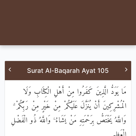
Surat Al-Baqarah Ayat 105
مَا يَوَدُّ الَّذِينَ كَفَرُوا مِنْ أَهْلِ الْكِتَابِ وَلَا
الْمُشْرِكِينَ أَنْ يُنَزَّلَ عَلَيْكُمْ مِنْ خَيْرٍ مِنْ رَبِّكُمْ ۗ
وَاللَّهُ يَخْتَصُّ بِرَحْمَتِهِ مَنْ يَشَاءُ ۚ وَاللَّهُ ذُو الْفَضْلِ
الْعَظِيمِ