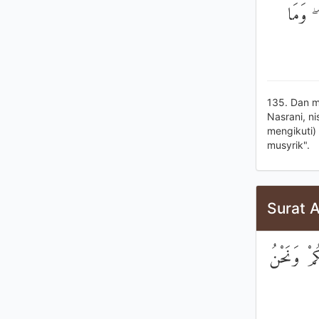
ۖ وَمَا
135. Dan m
Nasrani, n
mengikuti)
musyrik".
Surat A
كُمْ وَنَحْنُ