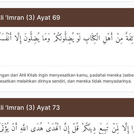
li 'Imran (3) Ayat 69
َةٌ مِنْ أَهْلِ الْكِتَابِ لَوْ يُضِلُّونَكُمْ وَمَا يُضِلُّونَ إِلَّا أَنْفُسَه
ngan dari Ahli Kitab ingin menyesatkan kamu, padahal mereka (sebe
esatkan melainkan dirinya sendiri, dan mereka tidak menyadarinya.
li 'Imran (3) Ayat 73
وا إِلَّا لِمَنْ تَبِعَ دِينَكُمْ قُلْ إِنَّ الْهُدَىٰ هُدَى اللَّهِ أَنْ يُؤْتَى