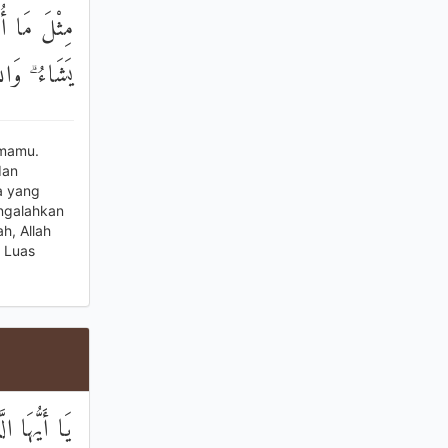
مِثْلَ مَا أُو
يَشَاءُ ۗ وَال
amamu.
dan
a yang
ngalahkan
h, Allah
 Luas
يَا أَيُّهَا ا