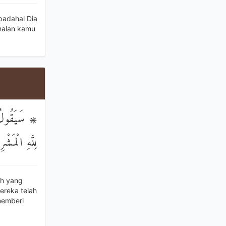
padahal Dia
malan kamu
سَيَقُولُ الس
لِلَّهِ الْمَ
ah yang
ereka telah
memberi