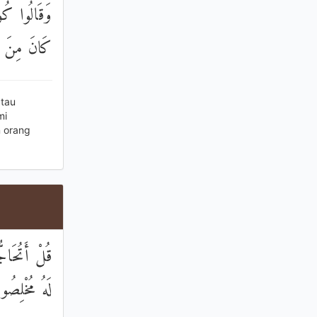
وَقَالُوا كُو
كَانَ مِنَ ا
tau
mi
n orang
قُلْ أَتُحَاجُّ
لَهُ مُخْلِصُو