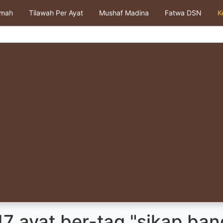
kmah
Tilawah Per Ayat
Mushaf Madina
Fatwa DSN
K
17 ayat ber-tag "sikap ba