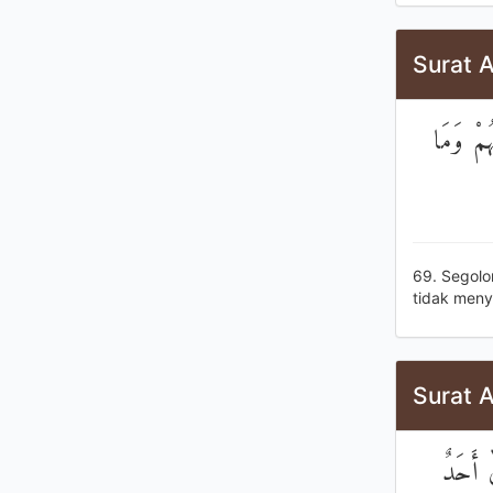
Surat A
ُمْ وَمَا
69. Segolo
tidak meny
Surat A
ٰ أَحَدٌ