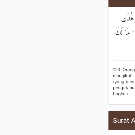
َّ هُدَى
ِ ۙ مَا لَكَ
120. Orang
mengikuti 
(yang bena
pengetahua
bagimu.
Surat A