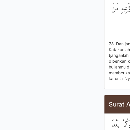
ؤْتِيهِ مَنْ
73. Dan ja
Katakanlah:
(janganlah
diberikan 
hujjahmu di
memberikan
karunia-Ny
Surat A
كُمْ بَعْدَ