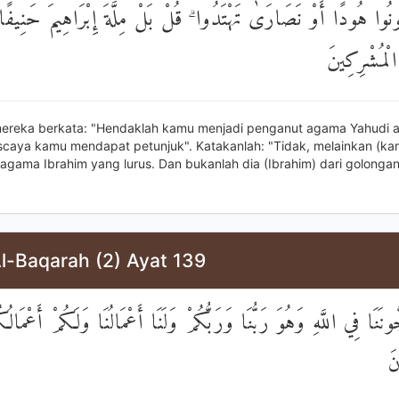
نُوا هُودًا أَوْ نَصَارَىٰ تَهْتَدُوا ۗ قُلْ بَلْ مِلَّةَ إِبْرَاهِيمَ حَنِيفًا 
لْمُشْرِكِينَ
ereka berkata: "Hendaklah kamu menjadi penganut agama Yahudi a
iscaya kamu mendapat petunjuk". Katakanlah: "Tidak, melainkan (ka
 agama Ibrahim yang lurus. Dan bukanlah dia (Ibrahim) dari golonga
l-Baqarah (2) Ayat 139
ونَنَا فِي اللَّهِ وَهُوَ رَبُّنَا وَرَبُّكُمْ وَلَنَا أَعْمَالُنَا وَلَكُمْ أَعْمَالُ
نَ