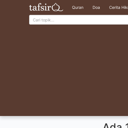
Quran
Doa
Cerita Hi
Ada 