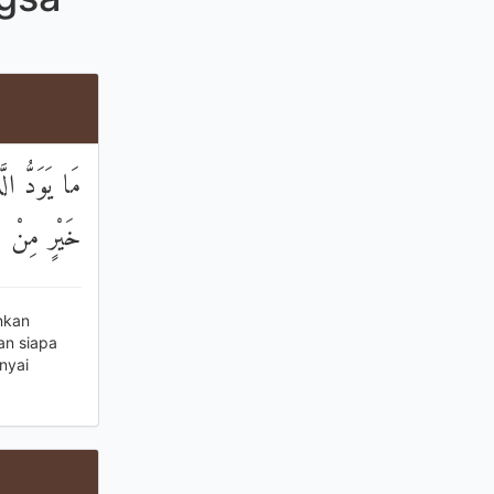
مَا يَوَدُّ ال
خَيْرٍ مِنْ رَ
nkan
an siapa
nyai