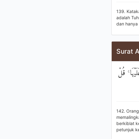
139. Katak
adalah Tuh
dan hanya 
Surat A
۞ هَا ۚ قُلْ
142. Orang
memalingka
berkiblat 
petunjuk k