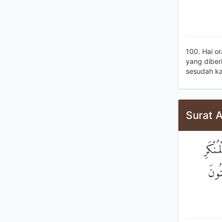
100. Hai o
yang diber
sesudah k
Surat A
نْكَرِ
نُونَ