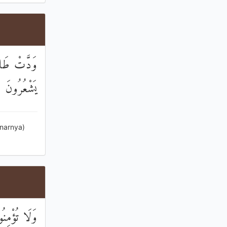
وَدَّتْ طَائِف
يَشْعُرُونَ
narnya)
وَلَا تُؤْمِنُ