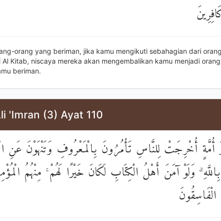
َافِرِينَ
rang-orang yang beriman, jika kamu mengikuti sebahagian dari oran
i Al Kitab, niscaya mereka akan mengembalikan kamu menjadi orang 
amu beriman.
li 'Imran (3) Ayat 110
َ أُمَّةٍ أُخْرِجَتْ لِلنَّاسِ تَأْمُرُونَ بِالْمَعْرُوفِ وَتَنْهَوْنَ عَنِ الْمُ
ِاللَّهِ ۗ وَلَوْ آمَنَ أَهْلُ الْكِتَابِ لَكَانَ خَيْرًا لَهُمْ ۚ مِنْهُمُ الْمُؤْمِ
ُ الْفَاسِقُونَ