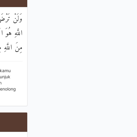
وَلَنْ تَرْضَى
اللَّهِ هُوَ ا
مِنَ اللَّهِ م
 kamu
unjuk
h
penolong