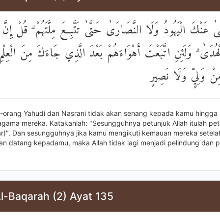
ٰ عَنْكَ الْيَهُودُ وَلَا النَّصَارَىٰ حَتَّىٰ تَتَّبِعَ مِلَّتَهُمْ ۗ قُلْ إِن
لْهُدَىٰ ۗ وَلَئِنِ اتَّبَعْتَ أَهْوَاءَهُمْ بَعْدَ الَّذِي جَاءَكَ مِنَ الْعِلْم
ِنْ وَلِيٍّ وَلَا نَصِيرٍ
-orang Yahudi dan Nasrani tidak akan senang kepada kamu hingga
agama mereka. Katakanlah: "Sesungguhnya petunjuk Allah itulah pet
r)". Dan sesungguhnya jika kamu mengikuti kemauan mereka setela
n datang kepadamu, maka Allah tidak lagi menjadi pelindung dan 
l-Baqarah (2) Ayat 135