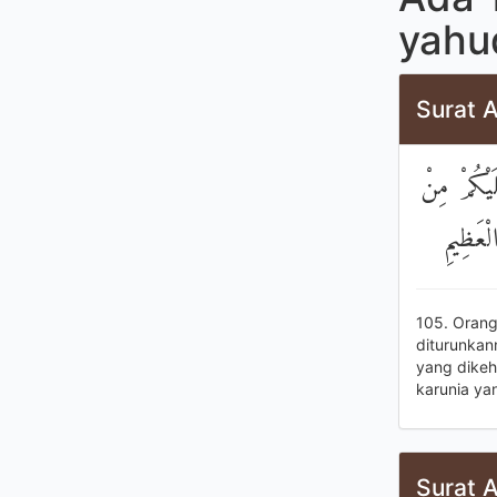
yahu
Surat A
َيْكُمْ مِنْ
لْعَظِيمِ
105. Orang
diturunkan
yang dikeh
karunia ya
Surat A