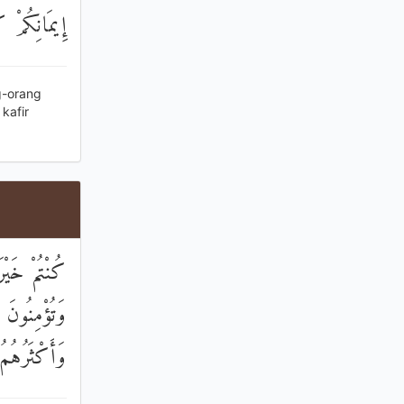
إِيمَانِكُمْ ك
g-orang
kafir
كُنْتُمْ خَيْر
وَتُؤْمِنُونَ ب
وَأَكْثَرُهُم