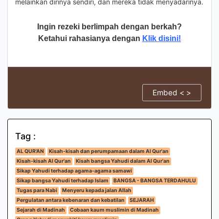
melainkan dirinya sendiri, dan mereka tidak menyadarinya.
Ingin rezeki berlimpah dengan berkah?
Ketahui rahasianya dengan
Klik disini!
Embed < >
Tag :
AL QUR'AN
Kisah-kisah dan perumpamaan dalam Al Qur'an
Kisah-kisah Al Qur'an
Kisah bangsa Yahudi dalam Al Qur'an
Sikap Yahudi terhadap agama-agama samawi
Sikap bangsa Yahudi terhadap Islam
BANGSA - BANGSA TERDAHULU
Tugas para Nabi
Menyeru kepada jalan Allah
Pergulatan antara kebenaran dan kebatilan
SEJARAH
Sejarah di Madinah
Cobaan kaum muslimin di Madinah