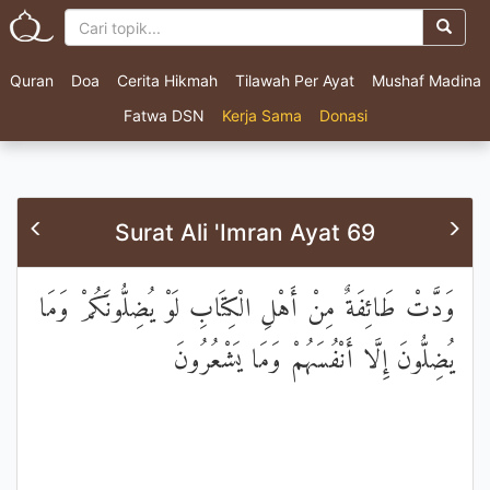
Quran
Doa
Cerita Hikmah
Tilawah Per Ayat
Mushaf Madina
Fatwa DSN
Kerja Sama
Donasi
Surat Ali 'Imran Ayat 69
وَدَّتْ طَائِفَةٌ مِنْ أَهْلِ الْكِتَابِ لَوْ يُضِلُّونَكُمْ وَمَا
يُضِلُّونَ إِلَّا أَنْفُسَهُمْ وَمَا يَشْعُرُونَ