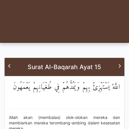
Surat Al-Baqarah Ayat 15
اللَّهُ يَسْتَهْزِئُ بِهِمْ وَيَمُدُّهُمْ فِي طُغْيَانِهِمْ يَعْمَهُونَ
Allah akan (membalas) olok-olokan mereka dan
membiarkan mereka terombang-ambing dalam kesesatan
mereka.