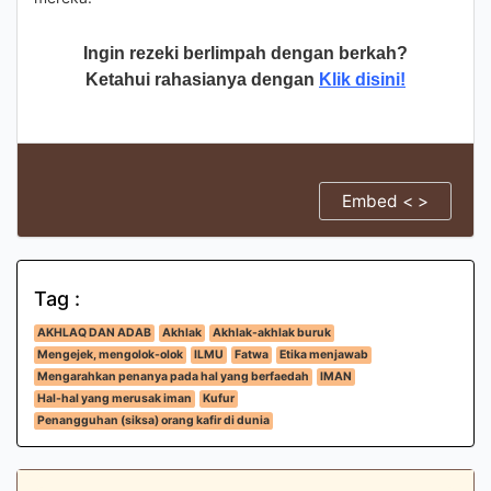
Ingin rezeki berlimpah dengan berkah?
Ketahui rahasianya dengan
Klik disini!
Embed < >
Tag :
AKHLAQ DAN ADAB
Akhlak
Akhlak-akhlak buruk
Mengejek, mengolok-olok
ILMU
Fatwa
Etika menjawab
Mengarahkan penanya pada hal yang berfaedah
IMAN
Hal-hal yang merusak iman
Kufur
Penangguhan (siksa) orang kafir di dunia