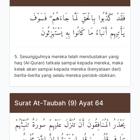
فَقَدْ كَذَّبُوا بِالْحَقِّ لَمَّا جَاءَهُمْ ۖ فَسَوْفَ
يَأْتِيهِمْ أَنْبَاءُ مَا كَانُوا بِهِ يَسْتَهْزِئُونَ
5. Sesungguhnya mereka telah mendustakan yang
haq (Al-Quran) tatkala sampai kepada mereka, maka
kelak akan sampai kepada mereka (kenyataan dari)
berita-berita yang selalu mereka perolok-olokkan.
Surat At-Taubah (9) Ayat 64
يَحْذَرُ الْمُنَافِقُونَ أَنْ تُنَزَّلَ عَلَيْهِمْ سُورَةٌ تُنَبِّئُهُمْ
بِمَا فِي قُلُوبِهِمْ ۚ قُلِ اسْتَهْزِئُوا إِنَّ اللَّهَ مُخْرِجٌ