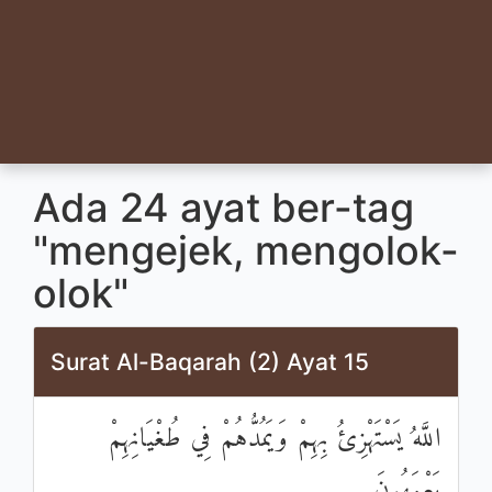
Ada 24 ayat ber-tag
"mengejek, mengolok-
olok"
Surat Al-Baqarah (2) Ayat 15
اللَّهُ يَسْتَهْزِئُ بِهِمْ وَيَمُدُّهُمْ فِي طُغْيَانِهِمْ
يَعْمَهُونَ