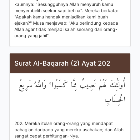
kaumnya: "Sesungguhnya Allah menyuruh kamu
menyembelih seekor sapi betina". Mereka berkata:
"Apakah kamu hendak menjadikan kami buah
ejekan?" Musa menjawab: "Aku berlindung kepada
Allah agar tidak menjadi salah seorang dari orang-
orang yang jahil".
Surat Al-Baqarah (2) Ayat 202
أُولَٰئِكَ لَهُمْ نَصِيبٌ مِمَّا كَسَبُوا ۚ وَاللَّهُ سَرِيعُ
الْحِسَابِ
202. Mereka itulah orang-orang yang mendapat
bahagian daripada yang mereka usahakan; dan Allah
sangat cepat perhitungan-Nya.