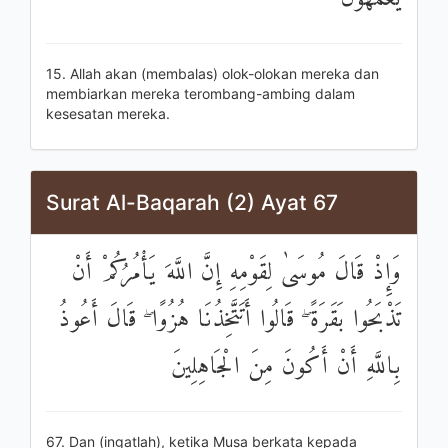
15. Allah akan (membalas) olok-olokan mereka dan
membiarkan mereka terombang-ambing dalam
kesesatan mereka.
Surat Al-Baqarah (2) Ayat 67
وَإِذْ قَالَ مُوسَىٰ لِقَوْمِهِ إِنَّ اللَّهَ يَأْمُرُكُمْ أَنْ
تَذْبَحُوا بَقَرَةً ۖ قَالُوا أَتَتَّخِذُنَا هُزُوًا ۖ قَالَ أَعُوذُ
بِاللَّهِ أَنْ أَكُونَ مِنَ الْجَاهِلِينَ
67. Dan (ingatlah), ketika Musa berkata kepada