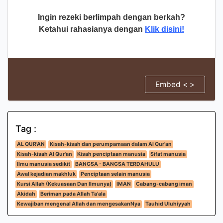
Ingin rezeki berlimpah dengan berkah?
Ketahui rahasianya dengan
Klik disini!
Embed < >
Tag :
AL QUR'AN
Kisah-kisah dan perumpamaan dalam Al Qur'an
Kisah-kisah Al Qur'an
Kisah penciptaan manusia
Sifat manusia
Ilmu manusia sedikit
BANGSA - BANGSA TERDAHULU
Awal kejadian makhluk
Penciptaan selain manusia
Kursi Allah (Kekuasaan Dan Ilmunya)
IMAN
Cabang-cabang iman
Akidah
Beriman pada Allah Ta'ala
Kewajiban mengenal Allah dan mengesakanNya
Tauhid Uluhiyyah