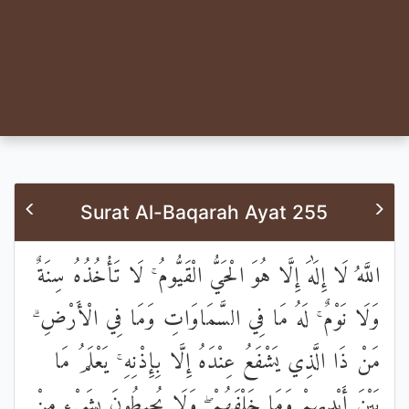
Surat Al-Baqarah Ayat 255
اللَّهُ لَا إِلَٰهَ إِلَّا هُوَ الْحَيُّ الْقَيُّومُ ۚ لَا تَأْخُذُهُ سِنَةٌ
وَلَا نَوْمٌ ۚ لَهُ مَا فِي السَّمَاوَاتِ وَمَا فِي الْأَرْضِ ۗ
مَنْ ذَا الَّذِي يَشْفَعُ عِنْدَهُ إِلَّا بِإِذْنِهِ ۚ يَعْلَمُ مَا
بَيْنَ أَيْدِيهِمْ وَمَا خَلْفَهُمْ ۖ وَلَا يُحِيطُونَ بِشَيْءٍ مِنْ