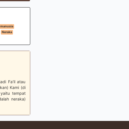
 manusia
Neraka
di Fa'il atau
kan) Kami (di
 yaitu tempat
dalah neraka)