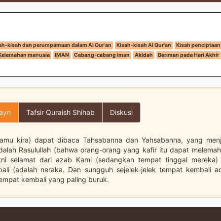
ah-kisah dan perumpamaan dalam Al Qur'an
Kisah-kisah Al Qur'an
Kisah penciptaan
Kelemahan manusia
IMAN
Cabang-cabang iman
Akidah
Beriman pada Hari Akhir
layn
Tafsir Quraish Shihab
Diskusi
amu kira) dapat dibaca Tahsabanna dan Yahsabanna, yang menja
alah Rasulullah (bahwa orang-orang yang kafir itu dapat melemah
kni selamat dari azab Kami (sedangkan tempat tinggal mereka)
li (adalah neraka. Dan sungguh sejelek-jelek tempat kembali a
mpat kembali yang paling buruk.