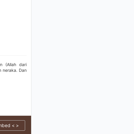
 (Allah dari
h neraka. Dan
mbed < >