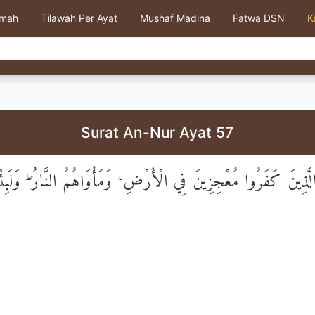
kmah
Tilawah Per Ayat
Mushaf Madina
Fatwa DSN
K
Surat An-Nur Ayat 57
الَّذِينَ كَفَرُوا مُعْجِزِينَ فِي الْأَرْضِ ۚ وَمَأْوَاهُمُ النَّارُ ۖ وَلَبِ