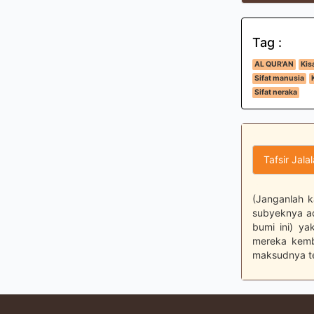
Tag :
AL QUR'AN
Kis
Sifat manusia
Sifat neraka
Tafsir Jala
(Janganlah k
subyeknya ad
bumi ini) ya
mereka kemba
maksudnya te