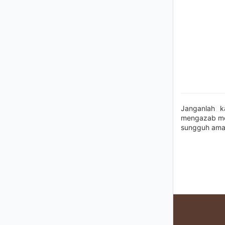
Janganlah k
mengazab mer
sungguh amat 