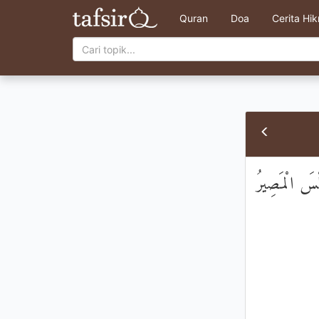
Quran
Doa
Cerita Hi
ئْسَ الْمَصِيرُ