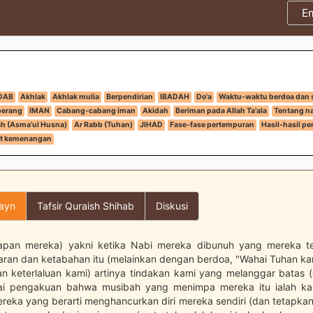
E
DAB
Akhlak
Akhlak mulia
Berpendirian
IBADAH
Do'a
Waktu-waktu berdoa dan
perang
IMAN
Cabang-cabang iman
Akidah
Beriman pada Allah Ta'ala
Tentang n
h (Asma'ul Husna)
Ar Rabb (Tuhan)
JIHAD
Fase-fase pertempuran
Hasil-hasil pe
at kemenangan
layn
Tafsir Quraish Shihab
Diskusi
apan mereka) yakni ketika Nabi mereka dibunuh yang mereka t
ran dan ketabahan itu (melainkan dengan berdoa, "Wahai Tuhan ka
n keterlaluan kami) artinya tindakan kami yang melanggar batas 
ai pengakuan bahwa musibah yang menimpa mereka itu ialah kar
reka yang berarti menghancurkan diri mereka sendiri (dan tetapkanl