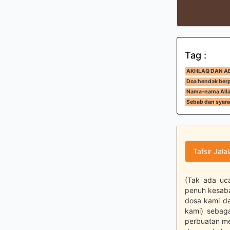
Tag :
AKHLAQ DAN A
Doa hendak ber
Nama-nama Alla
Sebab dan syar
Tafsir Jala
(Tak ada uc
penuh kesaba
dosa kami da
kami) sebag
perbuatan me