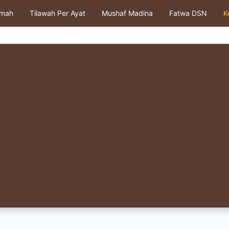
kmah
Tilawah Per Ayat
Mushaf Madina
Fatwa DSN
K