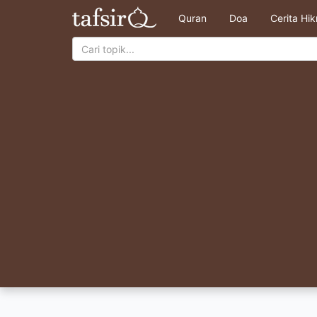
Quran
Doa
Cerita Hi