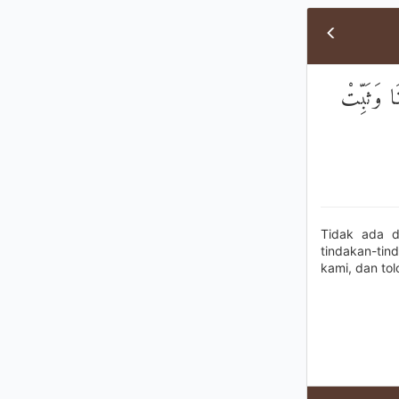
َا وَثَبِّتْ
Tidak ada d
tindakan-tin
kami, dan tol