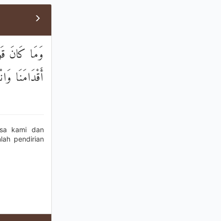
وَمَا كَانَ قَوْل
أَقْدَامَنَا وَان
osa kami dan
lah pendirian