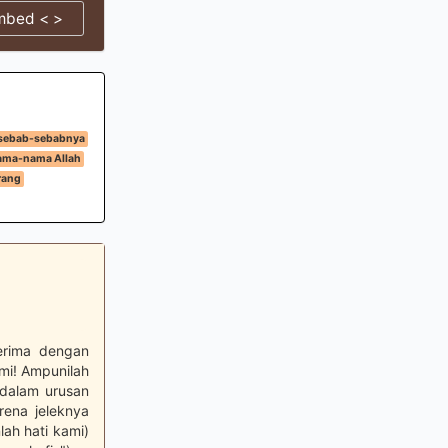
mbed < >
 sebab-sebabnya
ama-nama Allah
rang
erima dengan
mi! Ampunilah
(dalam urusan
ena jeleknya
ah hati kami)