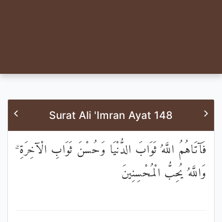
Surat Ali 'Imran Ayat 148
فَآتَاهُمُ اللَّهُ ثَوَابَ الدُّنْيَا وَحُسْنَ ثَوَابِ الْآخِرَةِ ۗ
وَاللَّهُ يُحِبُّ الْمُحْسِنِينَ