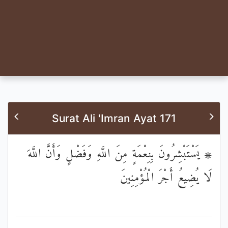
Surat Ali 'Imran Ayat 171
۞ يَسْتَبْشِرُونَ بِنِعْمَةٍ مِنَ اللَّهِ وَفَضْلٍ وَأَنَّ اللَّهَ
لَا يُضِيعُ أَجْرَ الْمُؤْمِنِينَ