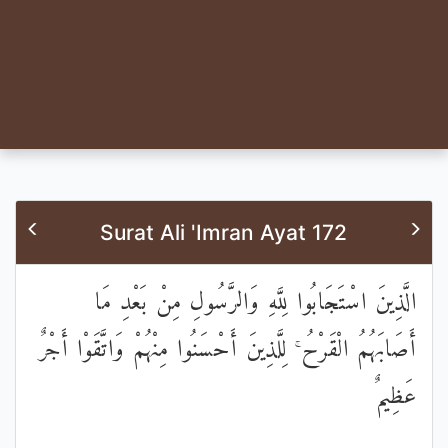
Surat Ali 'Imran Ayat 172
الَّذِينَ اسْتَجَابُوا لِلَّهِ وَالرَّسُولِ مِنْ بَعْدِ مَا
أَصَابَهُمُ الْقَرْحُ ۚ لِلَّذِينَ أَحْسَنُوا مِنْهُمْ وَاتَّقَوْا أَجْرٌ
عَظِيمٌ