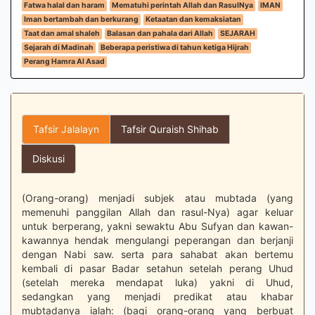
Fatwa halal dan haram
Mematuhi perintah Allah dan RasulNya
IMAN
Iman bertambah dan berkurang
Ketaatan dan kemaksiatan
Taat dan amal shaleh
Balasan dan pahala dari Allah
SEJARAH
Sejarah di Madinah
Beberapa peristiwa di tahun ketiga Hijrah
Perang Hamra Al Asad
Tafsir Jalalayn
Tafsir Quraish Shihab
Diskusi
(Orang-orang) menjadi subjek atau mubtada (yang
memenuhi panggilan Allah dan rasul-Nya) agar keluar
untuk berperang, yakni sewaktu Abu Sufyan dan kawan-
kawannya hendak mengulangi peperangan dan berjanji
dengan Nabi saw. serta para sahabat akan bertemu
kembali di pasar Badar setahun setelah perang Uhud
(setelah mereka mendapat luka) yakni di Uhud,
sedangkan yang menjadi predikat atau khabar
mubtadanya ialah: (bagi orang-orang yang berbuat