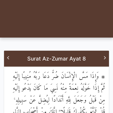
Surat Az-Zumar Ayat 8
۞ وَإِذَا مَسَّ الْإِنْسَانَ ضُرٌّ دَعَا رَبَّهُ مُنِيبًا إِلَيْهِ
ثُمَّ إِذَا خَوَّلَهُ نِعْمَةً مِنْهُ نَسِيَ مَا كَانَ يَدْعُو إِلَيْهِ
مِنْ قَبْلُ وَجَعَلَ لِلَّهِ أَنْدَادًا لِيُضِلَّ عَنْ سَبِيلِهِ ۚ
قُلْ تَمَتَّعْ بِكُفْرِكَ قَلِيلًا ۖ إِنَّكَ مِنْ أَصْحَابِ النَّارِ