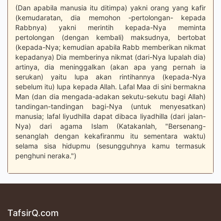
(Dan apabila manusia itu ditimpa) yakni orang yang kafir
(kemudaratan, dia memohon -pertolongan- kepada
Rabbnya) yakni merintih kepada-Nya meminta
pertolongan (dengan kembali) maksudnya, bertobat
(kepada-Nya; kemudian apabila Rabb memberikan nikmat
kepadanya) Dia memberinya nikmat (dari-Nya lupalah dia)
artinya, dia meninggalkan (akan apa yang pernah ia
serukan) yaitu lupa akan rintihannya (kepada-Nya
sebelum itu) lupa kepada Allah. Lafal Maa di sini bermakna
Man (dan dia mengada-adakan sekutu-sekutu bagi Allah)
tandingan-tandingan bagi-Nya (untuk menyesatkan)
manusia; lafal liyudhilla dapat dibaca liyadhilla (dari jalan-
Nya) dari agama Islam (Katakanlah, "Bersenang-
senanglah dengan kekafiranmu itu sementara waktu)
selama sisa hidupmu (sesungguhnya kamu termasuk
penghuni neraka.")
TafsirQ.com