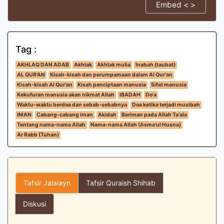
Embed < >
Tag :
AKHLAQ DAN ADAB
Akhlak
Akhlak mulia
Inabah (taubat)
AL QUR'AN
Kisah-kisah dan perumpamaan dalam Al Qur'an
Kisah-kisah Al Qur'an
Kisah penciptaan manusia
Sifat manusia
Kekufuran manusia akan nikmat Allah
IBADAH
Do'a
Waktu-waktu berdoa dan sebab-sebabnya
Doa ketika terjadi musibah
IMAN
Cabang-cabang iman
Akidah
Beriman pada Allah Ta'ala
Tentang nama-nama Allah
Nama-nama Allah (Asma'ul Husna)
Ar Rabb (Tuhan)
Tafsir Jalalayn
Tafsir Quraish Shihab
Diskusi