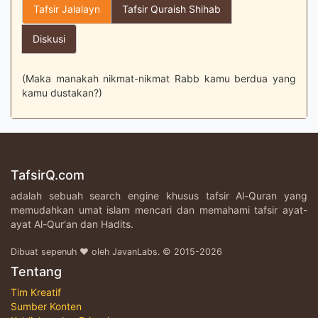
Tafsir Jalalayn
Tafsir Quraish Shihab
Diskusi
(Maka manakah nikmat-nikmat Rabb kamu berdua yang
kamu dustakan?)
TafsirQ.com
adalah sebuah search engine khusus tafsir Al-Quran yang
memudahkan umat islam mencari dan memahami tafsir ayat-
ayat Al-Qur'an dan Hadits.
Dibuat sepenuh ♥ oleh JavanLabs. © 2015-2026
Tentang
Tim Kreatif
Sumber Konten