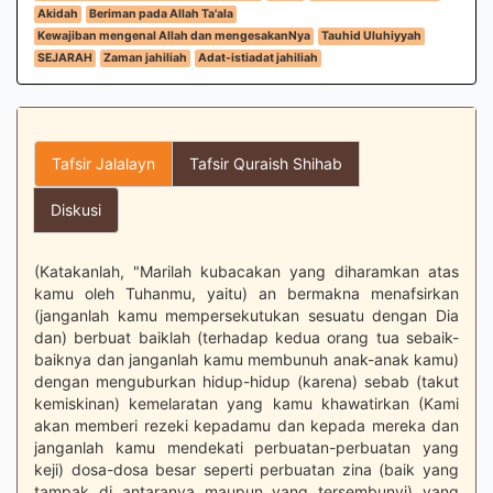
Akidah
Beriman pada Allah Ta'ala
Kewajiban mengenal Allah dan mengesakanNya
Tauhid Uluhiyyah
SEJARAH
Zaman jahiliah
Adat-istiadat jahiliah
Tafsir Jalalayn
Tafsir Quraish Shihab
Diskusi
(Katakanlah, "Marilah kubacakan yang diharamkan atas
kamu oleh Tuhanmu, yaitu) an bermakna menafsirkan
(janganlah kamu mempersekutukan sesuatu dengan Dia
dan) berbuat baiklah (terhadap kedua orang tua sebaik-
baiknya dan janganlah kamu membunuh anak-anak kamu)
dengan menguburkan hidup-hidup (karena) sebab (takut
kemiskinan) kemelaratan yang kamu khawatirkan (Kami
akan memberi rezeki kepadamu dan kepada mereka dan
janganlah kamu mendekati perbuatan-perbuatan yang
keji) dosa-dosa besar seperti perbuatan zina (baik yang
tampak di antaranya maupun yang tersembunyi) yang