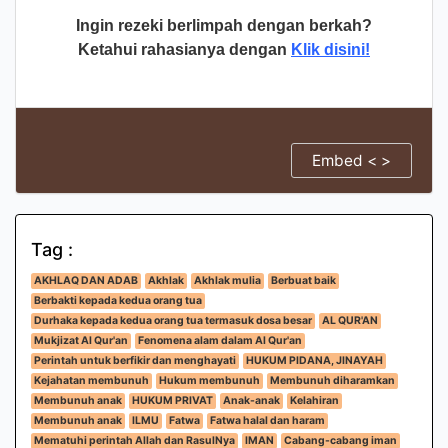
Ingin rezeki berlimpah dengan berkah?
Ketahui rahasianya dengan
Klik disini!
Embed < >
Tag :
AKHLAQ DAN ADAB
Akhlak
Akhlak mulia
Berbuat baik
Berbakti kepada kedua orang tua
Durhaka kepada kedua orang tua termasuk dosa besar
AL QUR'AN
Mukjizat Al Qur'an
Fenomena alam dalam Al Qur'an
Perintah untuk berfikir dan menghayati
HUKUM PIDANA, JINAYAH
Kejahatan membunuh
Hukum membunuh
Membunuh diharamkan
Membunuh anak
HUKUM PRIVAT
Anak-anak
Kelahiran
Membunuh anak
ILMU
Fatwa
Fatwa halal dan haram
Mematuhi perintah Allah dan RasulNya
IMAN
Cabang-cabang iman