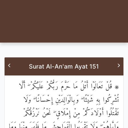
Surat Al-An'am Ayat 151
۞ قُلْ تَعَالَوْا أَتْلُ مَا حَرَّمَ رَبُّكُمْ عَلَيْكُمْ ۖ أَلَّا
تُشْرِكُوا بِهِ شَيْئًا ۖ وَبِالْوَالِدَيْنِ إِحْسَانًا ۖ وَلَا
تَقْتُلُوا أَوْلَادَكُمْ مِنْ إِمْلَاقٍ ۖ نَحْنُ نَرْزُقُكُمْ
وَإِيَّاهُمْ ۖ وَلَا تَقْرَبُوا الْفَوَاحِشَ مَا ظَهَرَ مِنْهَا وَمَا