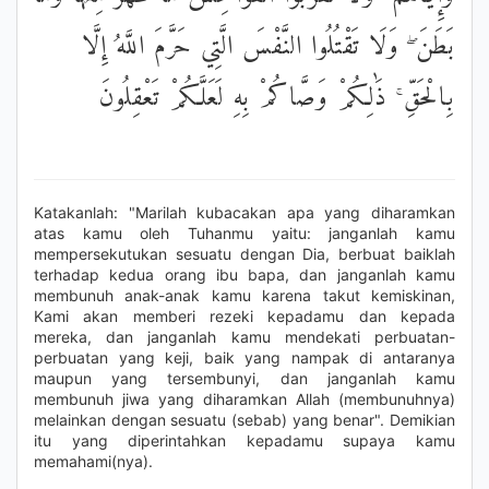
بَطَنَ ۖ وَلَا تَقْتُلُوا النَّفْسَ الَّتِي حَرَّمَ اللَّهُ إِلَّا
بِالْحَقِّ ۚ ذَٰلِكُمْ وَصَّاكُمْ بِهِ لَعَلَّكُمْ تَعْقِلُونَ
Katakanlah: "Marilah kubacakan apa yang diharamkan
atas kamu oleh Tuhanmu yaitu: janganlah kamu
mempersekutukan sesuatu dengan Dia, berbuat baiklah
terhadap kedua orang ibu bapa, dan janganlah kamu
membunuh anak-anak kamu karena takut kemiskinan,
Kami akan memberi rezeki kepadamu dan kepada
mereka, dan janganlah kamu mendekati perbuatan-
perbuatan yang keji, baik yang nampak di antaranya
maupun yang tersembunyi, dan janganlah kamu
membunuh jiwa yang diharamkan Allah (membunuhnya)
melainkan dengan sesuatu (sebab) yang benar". Demikian
itu yang diperintahkan kepadamu supaya kamu
memahami(nya).