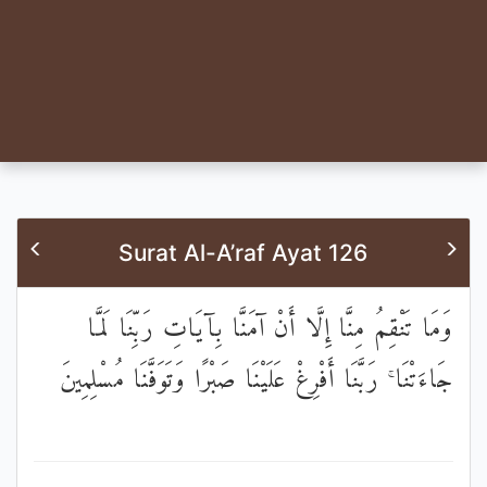
Surat Al-A’raf Ayat 126
وَمَا تَنْقِمُ مِنَّا إِلَّا أَنْ آمَنَّا بِآيَاتِ رَبِّنَا لَمَّا
جَاءَتْنَا ۚ رَبَّنَا أَفْرِغْ عَلَيْنَا صَبْرًا وَتَوَفَّنَا مُسْلِمِينَ