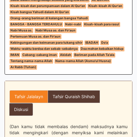
Kisah-kisah dan perumpamaan dalam Al Qur'an
Kisah-kisah Al Qur'an
Kisah bangsa Yahudi dalam Al Qur'an
Orang-orang beriman di kalangan bangsa Yahudi
BANGSA - BANGSA TERDAHULU
Nabi-nabi
Kisah-kisah para rasul
Nabi Musa as.
Nabi Musa as. dan Fir'aun
Pertemuan Musa as. dan Fir'aun
Kebingungan dan keimanan para tukang sihir
IBADAH
Do'a
Waktu-waktu berdoa dan sebab-sebabnya
Doa mohon kebaikan hidup
IMAN
Cabang-cabang iman
Akidah
Beriman pada Allah Ta'ala
Tentang nama-nama Allah
Nama-nama Allah (Asma'ul Husna)
Ar Rabb (Tuhan)
Tafsir Jalalayn
Tafsir Quraish Shihab
Diskusi
(Dan kamu tidak membalas dendam) maksudnya kamu
tidak mengingkari (dengan menyiksa kami melainkan