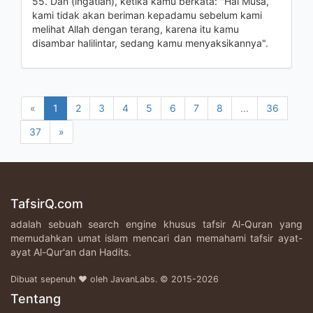
55. Dan (ingatlah), ketika kamu berkata: "Hai Musa,
kami tidak akan beriman kepadamu sebelum kami
melihat Allah dengan terang, karena itu kamu
disambar halilintar, sedang kamu menyaksikannya".
«
1
2
3
4
5
6
7
8
...
36
37
»
TafsirQ.com
adalah sebuah search engine khusus tafsir Al-Quran yang
memudahkan umat islam mencari dan memahami tafsir ayat-
ayat Al-Qur'an dan Hadits.
Dibuat sepenuh ♥ oleh JavanLabs. © 2015-2026
Tentang