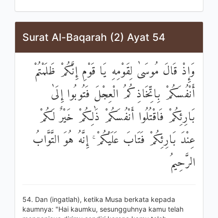
Surat Al-Baqarah (2) Ayat 54
وَإِذْ قَالَ مُوسَىٰ لِقَوْمِهِ يَا قَوْمِ إِنَّكُمْ ظَلَمْتُمْ
أَنْفُسَكُمْ بِاتِّخَاذِكُمُ الْعِجْلَ فَتُوبُوا إِلَىٰ
بَارِئِكُمْ فَاقْتُلُوا أَنْفُسَكُمْ ذَٰلِكُمْ خَيْرٌ لَكُمْ
عِنْدَ بَارِئِكُمْ فَتَابَ عَلَيْكُمْ ۚ إِنَّهُ هُوَ التَّوَّابُ
الرَّحِيمُ
54. Dan (ingatlah), ketika Musa berkata kepada
kaumnya: "Hai kaumku, sesungguhnya kamu telah