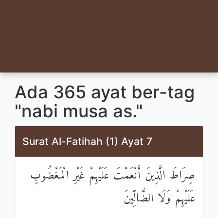
Ada 365 ayat ber-tag
"nabi musa as."
Surat Al-Fatihah (1) Ayat 7
صِرَاطَ الَّذِينَ أَنْعَمْتَ عَلَيْهِمْ غَيْرِ الْمَغْضُوبِ
عَلَيْهِمْ وَلَا الضَّالِّينَ