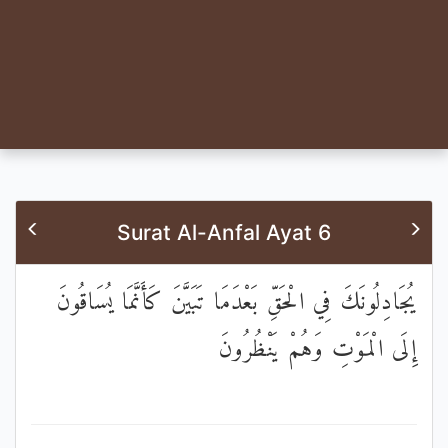
Surat Al-Anfal Ayat 6
يُجَادِلُونَكَ فِي الْحَقِّ بَعْدَمَا تَبَيَّنَ كَأَنَّمَا يُسَاقُونَ
إِلَى الْمَوْتِ وَهُمْ يَنْظُرُونَ