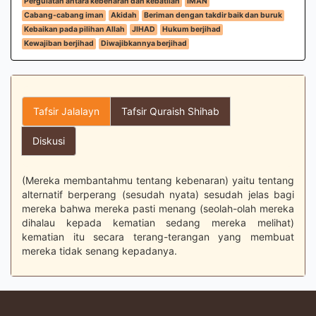
Pergulatan antara kebenaran dan kebatilan
IMAN
Cabang-cabang iman
Akidah
Beriman dengan takdir baik dan buruk
Kebaikan pada pilihan Allah
JIHAD
Hukum berjihad
Kewajiban berjihad
Diwajibkannya berjihad
Tafsir Jalalayn
Tafsir Quraish Shihab
Diskusi
(Mereka membantahmu tentang kebenaran) yaitu tentang
alternatif berperang (sesudah nyata) sesudah jelas bagi
mereka bahwa mereka pasti menang (seolah-olah mereka
dihalau kepada kematian sedang mereka melihat)
kematian itu secara terang-terangan yang membuat
mereka tidak senang kepadanya.