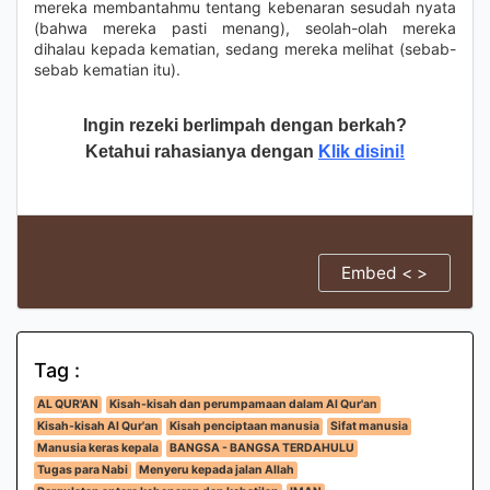
mereka membantahmu tentang kebenaran sesudah nyata
(bahwa mereka pasti menang), seolah-olah mereka
dihalau kepada kematian, sedang mereka melihat (sebab-
sebab kematian itu).
Ingin rezeki berlimpah dengan berkah?
Ketahui rahasianya dengan
Klik disini!
Embed < >
Tag :
AL QUR'AN
Kisah-kisah dan perumpamaan dalam Al Qur'an
Kisah-kisah Al Qur'an
Kisah penciptaan manusia
Sifat manusia
Manusia keras kepala
BANGSA - BANGSA TERDAHULU
Tugas para Nabi
Menyeru kepada jalan Allah