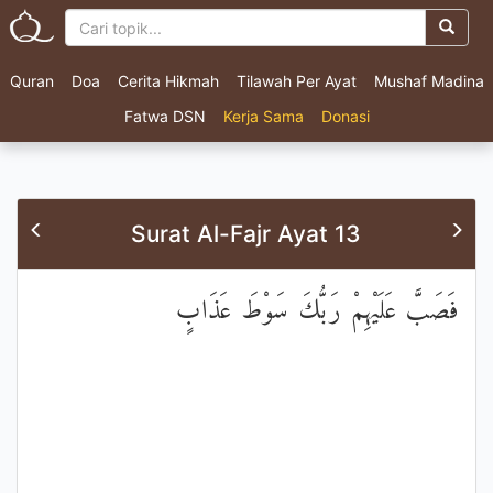
Quran
Doa
Cerita Hikmah
Tilawah Per Ayat
Mushaf Madina
Fatwa DSN
Kerja Sama
Donasi
Surat Al-Fajr Ayat 13
فَصَبَّ عَلَيْهِمْ رَبُّكَ سَوْطَ عَذَابٍ