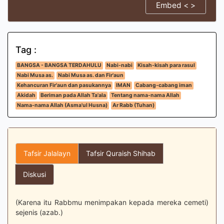
Embed < >
Tag :
BANGSA - BANGSA TERDAHULU
Nabi-nabi
Kisah-kisah para rasul
Nabi Musa as.
Nabi Musa as. dan Fir'aun
Kehancuran Fir'aun dan pasukannya
IMAN
Cabang-cabang iman
Akidah
Beriman pada Allah Ta'ala
Tentang nama-nama Allah
Nama-nama Allah (Asma'ul Husna)
Ar Rabb (Tuhan)
Tafsir Jalalayn
Tafsir Quraish Shihab
Diskusi
(Karena itu Rabbmu menimpakan kepada mereka cemeti)
sejenis (azab.)