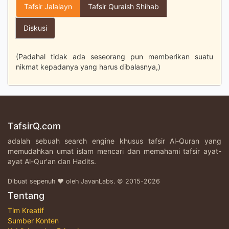
Tafsir Jalalayn
Tafsir Quraish Shihab
Diskusi
(Padahal tidak ada seseorang pun memberikan suatu
nikmat kepadanya yang harus dibalasnya,)
TafsirQ.com
adalah sebuah search engine khusus tafsir Al-Quran yang
memudahkan umat islam mencari dan memahami tafsir ayat-
ayat Al-Qur'an dan Hadits.
Dibuat sepenuh ♥ oleh JavanLabs. © 2015-2026
Tentang
Tim Kreatif
Sumber Konten