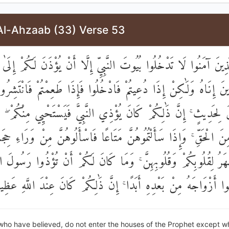
Al-Ahzaab (33) Verse 53
لَّذِينَ آمَنُوا لَا تَدْخُلُوا بُيُوتَ النَّبِيِّ إِلَّا أَنْ يُؤْذَنَ لَكُمْ إِلَىٰ
ينَ إِنَاهُ وَلَٰكِنْ إِذَا دُعِيتُمْ فَادْخُلُوا فَإِذَا طَعِمْتُمْ فَانْتَشِرُو
َ لِحَدِيثٍ ۚ إِنَّ ذَٰلِكُمْ كَانَ يُؤْذِي النَّبِيَّ فَيَسْتَحْيِي مِنْكُمْ ۖ وَ
مِنَ الْحَقِّ ۚ وَإِذَا سَأَلْتُمُوهُنَّ مَتَاعًا فَاسْأَلُوهُنَّ مِنْ وَرَاءِ ح
هَرُ لِقُلُوبِكُمْ وَقُلُوبِهِنَّ ۚ وَمَا كَانَ لَكُمْ أَنْ تُؤْذُوا رَسُولَ الل
ا أَزْوَاجَهُ مِنْ بَعْدِهِ أَبَدًا ۚ إِنَّ ذَٰلِكُمْ كَانَ عِنْدَ اللَّهِ عَظِي
who have believed, do not enter the houses of the Prophet except w