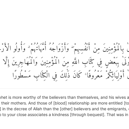
لَىٰ بِالْمُؤْمِنِينَ مِنْ أَنْفُسِهِمْ ۖ وَأَزْوَاجُهُ أُمَّهَاتُهُمْ ۗ وَأُولُو الْأَرْ
ْلَىٰ بِبَعْضٍ فِي كِتَابِ اللَّهِ مِنَ الْمُؤْمِنِينَ وَالْمُهَاجِرِينَ إِلَّا أ
َىٰ أَوْلِيَائِكُمْ مَعْرُوفًا ۚ كَانَ ذَٰلِكَ فِي الْكِتَابِ مَسْطُورًا
het is more worthy of the believers than themselves, and his wives ar
] their mothers. And those of [blood] relationship are more entitled [to
] in the decree of Allah than the [other] believers and the emigrants,
 to your close associates a kindness [through bequest]. That was in