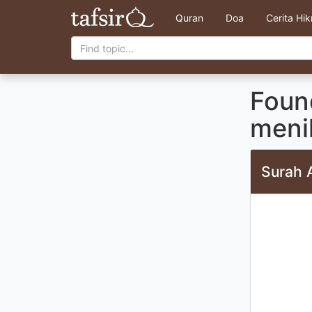
Quran
Doa
Cerita Hi
Foun
menik
Surah 