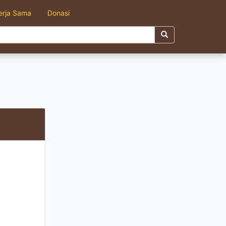
erja Sama
Donasi