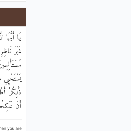
يَا أَيُّهَا ا
غَيْرَ نَاظِرِ
مُسْتَأْنِسِين
يَسْتَحْيِي  ۚ
ذَٰلِكُمْ أَطْ
أَنْ تَنْكِحُو
hen you are