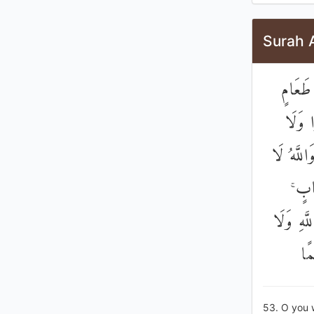
Surah 
 طَعَامٍ
ا وَلَا
اللَّهُ لَا
ِجَابٍ
َّهِ وَلَا
مًا
53. O you 