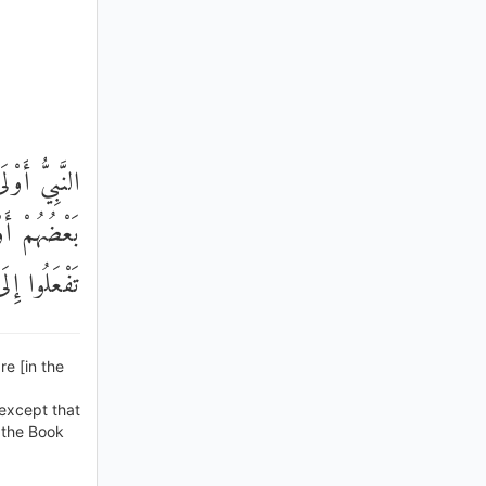
النَّبِيُّ أَوْ
بَعْضُهُمْ أَو
تَفْعَلُوا إِل
e [in the
 except that
 the Book