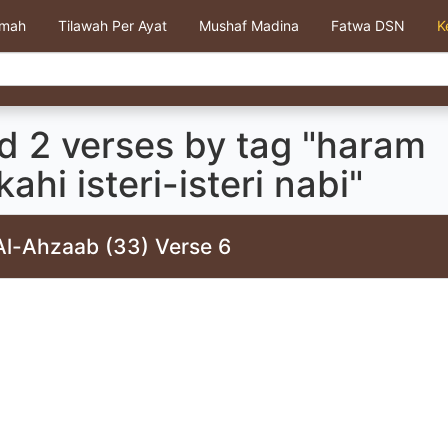
kmah
Tilawah Per Ayat
Mushaf Madina
Fatwa DSN
K
d 2 verses by tag "haram
ahi isteri-isteri nabi"
Al-Ahzaab (33) Verse 6