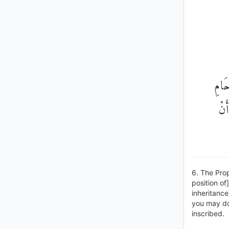
حَامِ
َنْ
6. The Prop
position of
inheritance
you may do
inscribed.