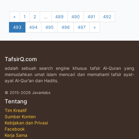
«
1
2
...
489
490
491
492
493
494
495
496
497
»
TafsirQ.com
adalah sebuah search engine khusus tafsir Al-Quran yang
memudahkan umat islam mencari dan memahami tafsir ayat-
ayat Al-Qur'an dan Hadits.
© 2015-2026 Javanlabs
Tentang
Tim Kreatif
Sumber Konten
Kebijakan dan Privasi
Facebook
Kerja Sama