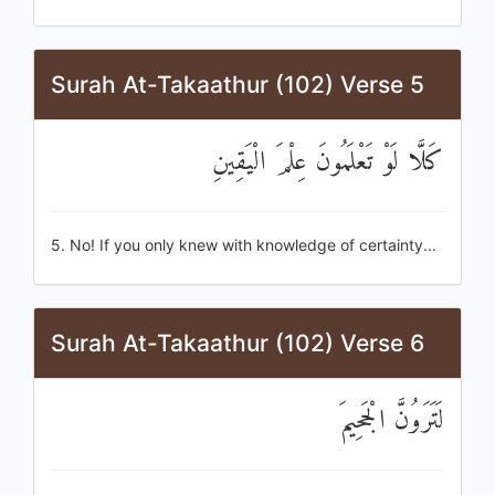
Surah At-Takaathur (102) Verse 5
كَلَّا لَوْ تَعْلَمُونَ عِلْمَ الْيَقِينِ
5. No! If you only knew with knowledge of certainty...
Surah At-Takaathur (102) Verse 6
لَتَرَوُنَّ الْجَحِيمَ