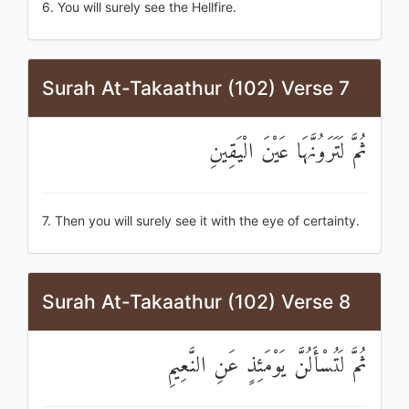
6. You will surely see the Hellfire.
Surah At-Takaathur (102) Verse 7
ثُمَّ لَتَرَوُنَّهَا عَيْنَ الْيَقِينِ
7. Then you will surely see it with the eye of certainty.
Surah At-Takaathur (102) Verse 8
ثُمَّ لَتُسْأَلُنَّ يَوْمَئِذٍ عَنِ النَّعِيمِ