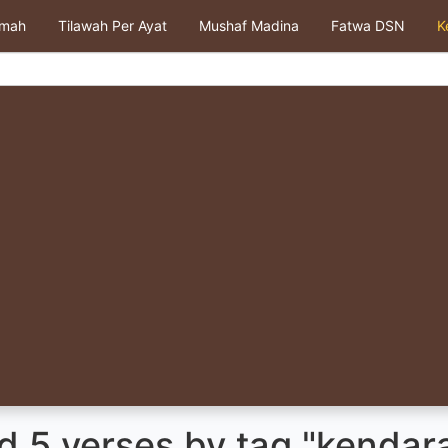
kmah
Tilawah Per Ayat
Mushaf Madina
Fatwa DSN
K
d 5 verses by tag "kendar