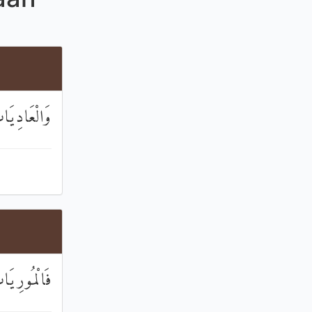
وَالْعَادِيَ
فَالْمُورِيَا