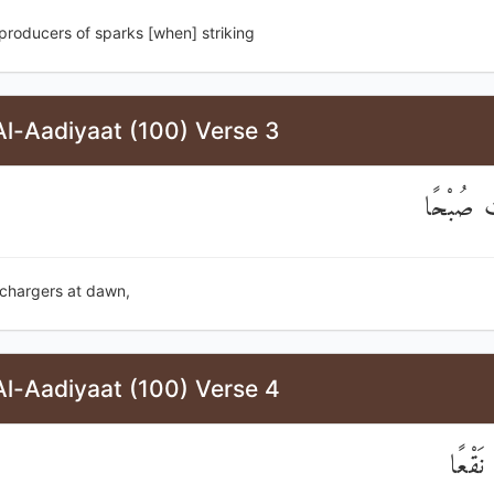
producers of sparks [when] striking
Al-Aadiyaat (100) Verse 3
تِ صُبْحًا
 chargers at dawn,
Al-Aadiyaat (100) Verse 4
 نَقْعًا