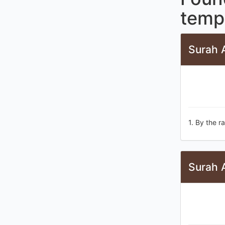
temp
Surah A
1. By the r
Surah 