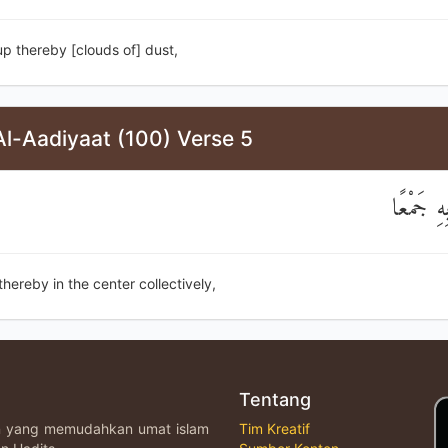
 up thereby [clouds of] dust,
Al-Aadiyaat (100) Verse 5
ِ جَمْعًا
 thereby in the center collectively,
Tentang
an yang memudahkan umat islam
Tim Kreatif