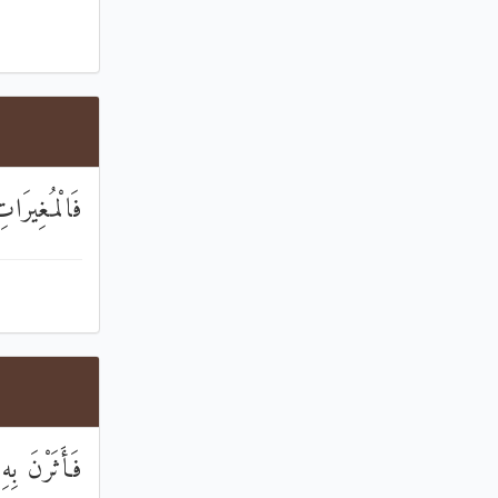
فَالْمُغِيرَا
فَأَثَرْنَ بِهِ