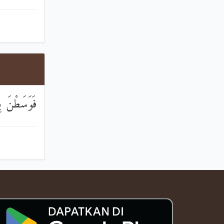
فَوَسَطْنَ بِه