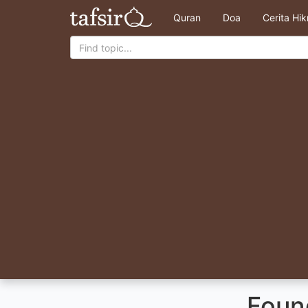
Quran
Doa
Cerita Hi
Foun