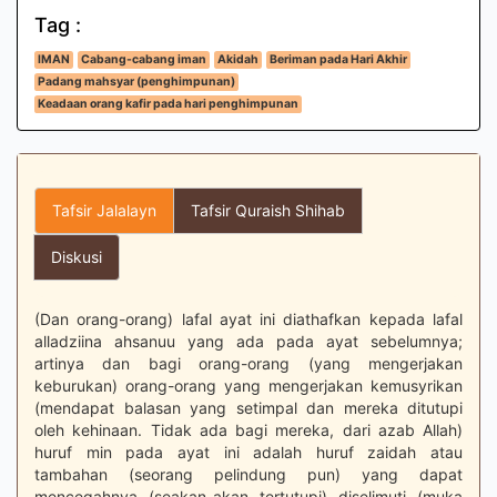
Tag :
IMAN
Cabang-cabang iman
Akidah
Beriman pada Hari Akhir
Padang mahsyar (penghimpunan)
Keadaan orang kafir pada hari penghimpunan
Tafsir Jalalayn
Tafsir Quraish Shihab
Diskusi
(Dan orang-orang) lafal ayat ini diathafkan kepada lafal
alladziina ahsanuu yang ada pada ayat sebelumnya;
artinya dan bagi orang-orang (yang mengerjakan
keburukan) orang-orang yang mengerjakan kemusyrikan
(mendapat balasan yang setimpal dan mereka ditutupi
oleh kehinaan. Tidak ada bagi mereka, dari azab Allah)
huruf min pada ayat ini adalah huruf zaidah atau
tambahan (seorang pelindung pun) yang dapat
mencegahnya (seakan-akan tertutupi) diselimuti (muka