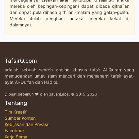
mereka oleh kepingan-kepingan) dapat dibaca qitha`an
dan dapat pula dibaca qith`an (malam yang gelap-gulita.
Mereka itulah penghuni neraka; mereka kekal di
dalamnya).
TafsirQ.com
adalah sebuah search engine khusus tafsir Al-Quran yang
memudahkan umat islam mencari dan memahami tafsir ayat-
ayat Al-Qur'an dan Hadits.
Dibuat sepenuh ♥ oleh JavanLabs. © 2015-2026
Tentang
Tim Kreatif
Sumber Konten
Kebijakan dan Privasi
Facebook
Kerja Sama