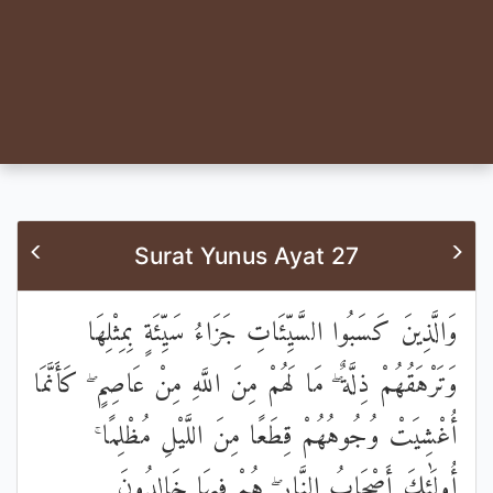
Surat Yunus Ayat 27
وَالَّذِينَ كَسَبُوا السَّيِّئَاتِ جَزَاءُ سَيِّئَةٍ بِمِثْلِهَا
وَتَرْهَقُهُمْ ذِلَّةٌ ۖ مَا لَهُمْ مِنَ اللَّهِ مِنْ عَاصِمٍ ۖ كَأَنَّمَا
أُغْشِيَتْ وُجُوهُهُمْ قِطَعًا مِنَ اللَّيْلِ مُظْلِمًا ۚ
أُولَٰئِكَ أَصْحَابُ النَّارِ ۖ هُمْ فِيهَا خَالِدُونَ