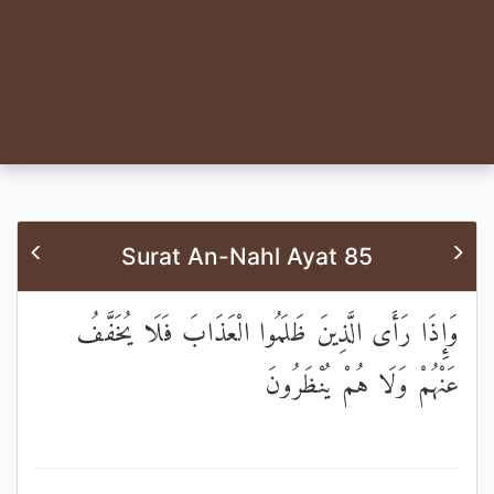
Surat An-Nahl Ayat 85
وَإِذَا رَأَى الَّذِينَ ظَلَمُوا الْعَذَابَ فَلَا يُخَفَّفُ
عَنْهُمْ وَلَا هُمْ يُنْظَرُونَ