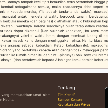
a permulaannya tampak kecil tipis kemudian terus bertambah hingga
u kembali sebagaimana semula, maka keadaannya tidak seperti m
anlah) kepada mereka, ("Ia adalah tanda-tanda waktu); mawaaqi
i manusia) untuk mengetahui waktu bercocok tanam, berdagang,
n berbuka mereka (dan bagi haji) diathafkan atau dihubungkan ke
k diketahui waktunya. Karena seandainya bulan tetap dalam keada
 itu tidak dapat diketahui (Dan bukanlah kebaktian, jika kamu me
elakangnya) yakni di waktu ihram, dengan membuat lubang di b
 keluar masuk kamu dengan meninggalkan pintu. Hal itu biasa m
eka anggap sebagai kebaktian, (tetapi kebaktian itu), maksudn
lah orang yang bertakwa) kepada Allah dengan tidak melanggar perin
suklah ke rumah-rumah itu dari pintu-pintunya) baik sewaktu ihra
lainnya, (dan bertakwalah kepada Allah agar kamu beroleh keberun
Tentang
an yang memudahkan umat islam
Tim Kreatif
n Hadits.
Sumber Konten
Kebijakan dan Privasi