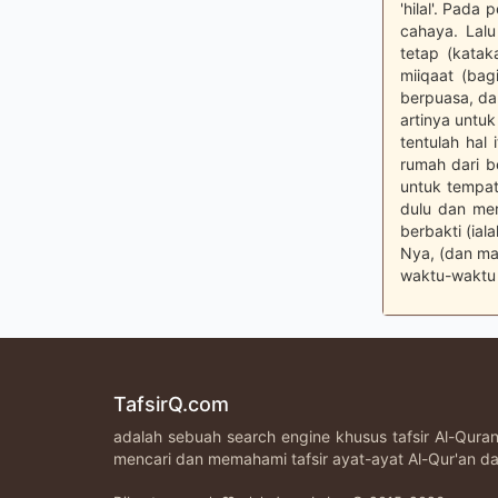
'hilal'. Pad
cahaya. Lal
tetap (katak
miiqaat (bag
berpuasa, da
artinya untu
tentulah hal
rumah dari b
untuk tempat
dulu dan mer
berbakti (ia
Nya, (dan ma
waktu-waktu 
TafsirQ.com
adalah sebuah search engine khusus tafsir Al-Qur
mencari dan memahami tafsir ayat-ayat Al-Qur'an da