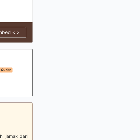
mbed < >
 Qur'an
h' jamak dari