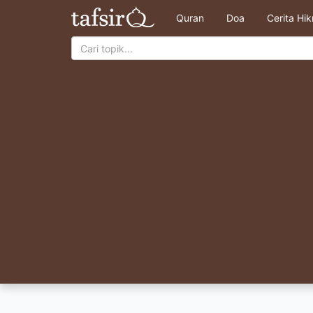
Quran
Doa
Cerita Hi