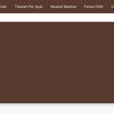
kmah
Tilawah Per Ayat
Mushaf Madina
Fatwa DSN
K