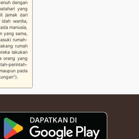
 penuh dengan
atahari yang
it jamak dari
 idah wanita,
pada manusia,
an yang sama,
masuki rumah-
elakang rumah
ereka lakukan
ya orang yang
tah-perintah-
m maupun pada
tungan").