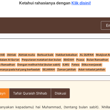
Ketahui rahasianya dengan
Klik disini!
E
DAB
Akhlak
Akhlak mulia
Berbuat baik
Hakikat kebaikan
AL QUR'AN
Mukjizat Al
alam Al Qur'an
Perputaran matahari dan bulan
IBADAH
Puasa
Bulan Ramadhan
n Ramadhan
Dengan melihat hilal (bulan sabit)
ILMU
Fatwa
Etika menjawab
nanya pada hal yang berfaedah
SEJARAH
Zaman jahiliah
Adat-istiadat jahiliah
layn
Tafsir Quraish Shihab
Diskusi
nyakan kepadamu) hai Muhammad, (tentang bulan sabit). 'Ahilla