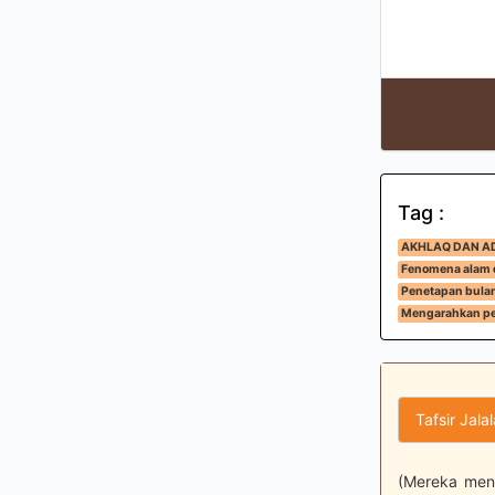
Tag :
AKHLAQ DAN A
Fenomena alam d
Penetapan bula
Mengarahkan pe
Tafsir Jala
(Mereka mena