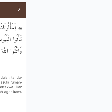
يَسْأَلُونَكَ عَ
تَأْتُوا الْبُي ۚ
وَاتَّقُوا اللَّهَ
adalah tanda-
masuki rumah-
bertakwa. Dan
lah agar kamu