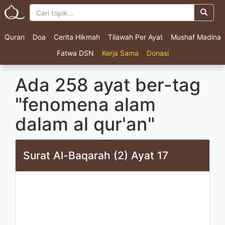
Quran
Doa
Cerita Hikmah
Tilawah Per Ayat
Mushaf Madina
Fatwa DSN
Kerja Sama
Donasi
Ada 258 ayat ber-tag
"fenomena alam
dalam al qur'an"
Surat Al-Baqarah (2) Ayat 17