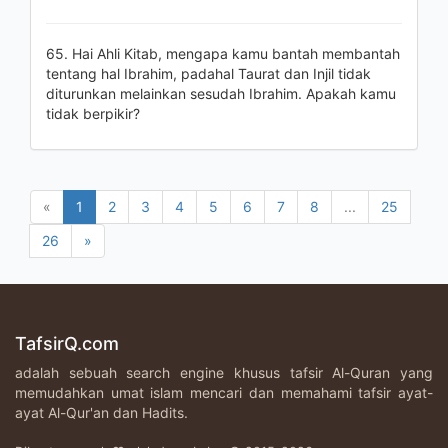
65. Hai Ahli Kitab, mengapa kamu bantah membantah
tentang hal Ibrahim, padahal Taurat dan Injil tidak
diturunkan melainkan sesudah Ibrahim. Apakah kamu
tidak berpikir?
«
1
2
3
4
5
6
7
8
...
25
26
»
TafsirQ.com
adalah sebuah search engine khusus tafsir Al-Quran yang
memudahkan umat islam mencari dan memahami tafsir ayat-
ayat Al-Qur'an dan Hadits.