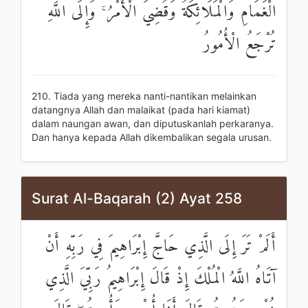
الْغَمَامِ وَالْمَلَائِكَةُ وَقُضِيَ الْأَمْرُ ۚ وَإِلَى اللَّهِ
تُرْجَعُ الْأُمُورُ
210. Tiada yang mereka nanti-nantikan melainkan
datangnya Allah dan malaikat (pada hari kiamat)
dalam naungan awan, dan diputuskanlah perkaranya.
Dan hanya kepada Allah dikembalikan segala urusan.
Surat Al-Baqarah (2) Ayat 258
أَلَمْ تَرَ إِلَى الَّذِي حَاجَّ إِبْرَاهِيمَ فِي رَبِّهِ أَنْ
آتَاهُ اللَّهُ الْمُلْكَ إِذْ قَالَ إِبْرَاهِيمُ رَبِّيَ الَّذِي