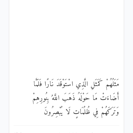
مَثَلُهُمْ كَمَثَلِ الَّذِي اسْتَوْقَدَ نَارًا فَلَمَّا
أَضَاءَتْ مَا حَوْلَهُ ذَهَبَ اللَّهُ بِنُورِهِمْ
وَتَرَكَهُمْ فِي ظُلُمَاتٍ لَا يُبْصِرُونَ