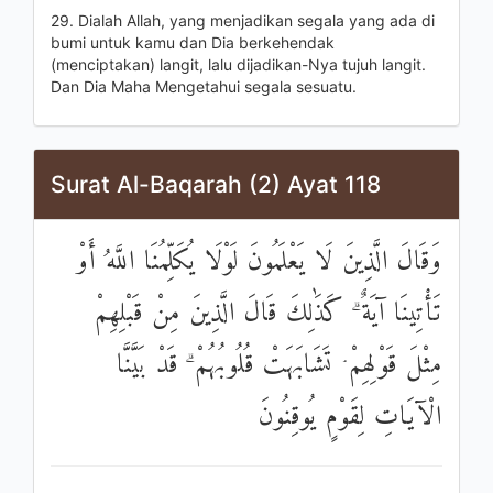
29. Dialah Allah, yang menjadikan segala yang ada di
bumi untuk kamu dan Dia berkehendak
(menciptakan) langit, lalu dijadikan-Nya tujuh langit.
Dan Dia Maha Mengetahui segala sesuatu.
Surat Al-Baqarah (2) Ayat 118
وَقَالَ الَّذِينَ لَا يَعْلَمُونَ لَوْلَا يُكَلِّمُنَا اللَّهُ أَوْ
تَأْتِينَا آيَةٌ ۗ كَذَٰلِكَ قَالَ الَّذِينَ مِنْ قَبْلِهِمْ
مِثْلَ قَوْلِهِمْ ۘ تَشَابَهَتْ قُلُوبُهُمْ ۗ قَدْ بَيَّنَّا
الْآيَاتِ لِقَوْمٍ يُوقِنُونَ