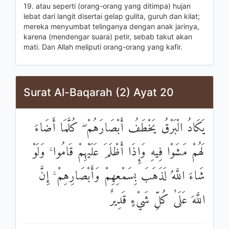
19. atau seperti (orang-orang yang ditimpa) hujan
lebat dari langit disertai gelap gulita, guruh dan kilat;
mereka menyumbat telinganya dengan anak jarinya,
karena (mendengar suara) petir, sebab takut akan
mati. Dan Allah meliputi orang-orang yang kafir.
Surat Al-Baqarah (2) Ayat 20
يَكَادُ الْبَرْقُ يَخْطَفُ أَبْصَارَهُمْ ۖ كُلَّمَا أَضَاءَ
لَهُمْ مَشَوْا فِيهِ وَإِذَا أَظْلَمَ عَلَيْهِمْ قَامُوا ۚ وَلَوْ
شَاءَ اللَّهُ لَذَهَبَ بِسَمْعِهِمْ وَأَبْصَارِهِمْ ۚ إِنَّ
اللَّهَ عَلَىٰ كُلِّ شَيْءٍ قَدِيرٌ