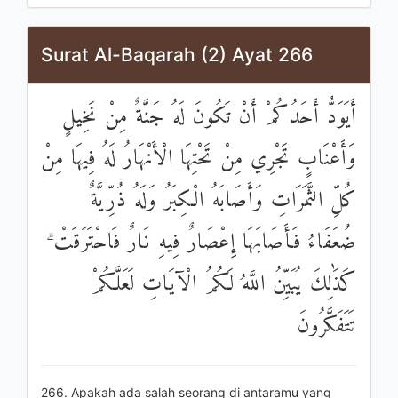
Surat Al-Baqarah (2) Ayat 266
أَيَوَدُّ أَحَدُكُمْ أَنْ تَكُونَ لَهُ جَنَّةٌ مِنْ نَخِيلٍ
وَأَعْنَابٍ تَجْرِي مِنْ تَحْتِهَا الْأَنْهَارُ لَهُ فِيهَا مِنْ
كُلِّ الثَّمَرَاتِ وَأَصَابَهُ الْكِبَرُ وَلَهُ ذُرِّيَّةٌ
ضُعَفَاءُ فَأَصَابَهَا إِعْصَارٌ فِيهِ نَارٌ فَاحْتَرَقَتْ ۗ
كَذَٰلِكَ يُبَيِّنُ اللَّهُ لَكُمُ الْآيَاتِ لَعَلَّكُمْ
تَتَفَكَّرُونَ
266. Apakah ada salah seorang di antaramu yang