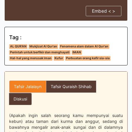
Embed < >
Tag :
AL QUR'AN
Mukjizat Al Qur'an
Fenomena alam dalam Al Qur'an
Perintah untuk berfikir dan menghayati
IMAN
Hal-hal yang merusak iman
Kufur
Perbuatan orang kafir sia-sia
Tafsir Jalalayn
Tafsir Quraish Shihab
Diskusi
(Apakah ingin salah seorang kamu mempunyai suatu
kebun) atau taman dari kurma dan anggur, sedang di
bawahnya mengalir anak-anak sungai dan di dalamnya