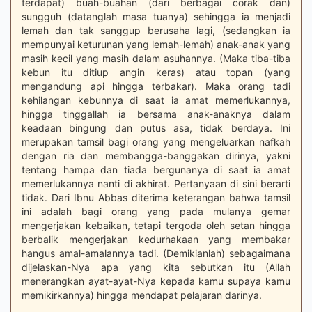
terdapat) buah-buahan (dari berbagai corak dan)
sungguh (datanglah masa tuanya) sehingga ia menjadi
lemah dan tak sanggup berusaha lagi, (sedangkan ia
mempunyai keturunan yang lemah-lemah) anak-anak yang
masih kecil yang masih dalam asuhannya. (Maka tiba-tiba
kebun itu ditiup angin keras) atau topan (yang
mengandung api hingga terbakar). Maka orang tadi
kehilangan kebunnya di saat ia amat memerlukannya,
hingga tinggallah ia bersama anak-anaknya dalam
keadaan bingung dan putus asa, tidak berdaya. Ini
merupakan tamsil bagi orang yang mengeluarkan nafkah
dengan ria dan membangga-banggakan dirinya, yakni
tentang hampa dan tiada bergunanya di saat ia amat
memerlukannya nanti di akhirat. Pertanyaan di sini berarti
tidak. Dari Ibnu Abbas diterima keterangan bahwa tamsil
ini adalah bagi orang yang pada mulanya gemar
mengerjakan kebaikan, tetapi tergoda oleh setan hingga
berbalik mengerjakan kedurhakaan yang membakar
hangus amal-amalannya tadi. (Demikianlah) sebagaimana
dijelaskan-Nya apa yang kita sebutkan itu (Allah
menerangkan ayat-ayat-Nya kepada kamu supaya kamu
memikirkannya) hingga mendapat pelajaran darinya.