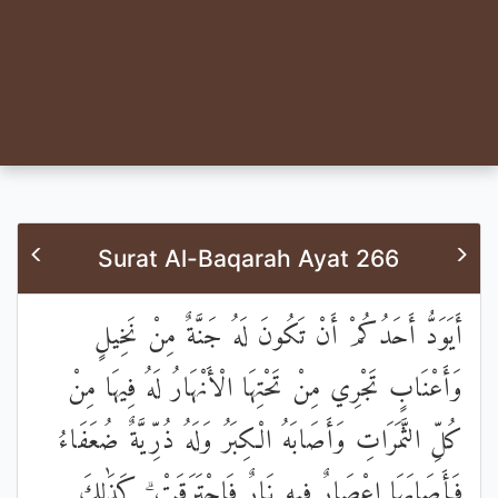
Surat Al-Baqarah Ayat 266
أَيَوَدُّ أَحَدُكُمْ أَنْ تَكُونَ لَهُ جَنَّةٌ مِنْ نَخِيلٍ
وَأَعْنَابٍ تَجْرِي مِنْ تَحْتِهَا الْأَنْهَارُ لَهُ فِيهَا مِنْ
كُلِّ الثَّمَرَاتِ وَأَصَابَهُ الْكِبَرُ وَلَهُ ذُرِّيَّةٌ ضُعَفَاءُ
فَأَصَابَهَا إِعْصَارٌ فِيهِ نَارٌ فَاحْتَرَقَتْ ۗ كَذَٰلِكَ