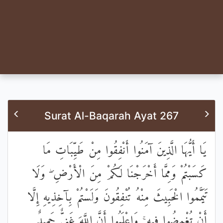
Surat Al-Baqarah Ayat 267
يَا أَيُّهَا الَّذِينَ آمَنُوا أَنْفِقُوا مِنْ طَيِّبَاتِ مَا
كَسَبْتُمْ وَمِمَّا أَخْرَجْنَا لَكُمْ مِنَ الْأَرْضِ ۖ وَلَا
تَيَمَّمُوا الْخَبِيثَ مِنْهُ تُنْفِقُونَ وَلَسْتُمْ بِآخِذِيهِ إِلَّا
أَنْ تُغْمِضُوا فِيهِ ۚ وَاعْلَمُوا أَنَّ اللَّهَ غَنِيٌّ حَمِيدٌ