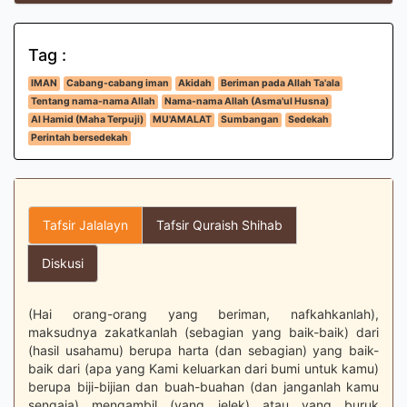
Tag :
IMAN
Cabang-cabang iman
Akidah
Beriman pada Allah Ta'ala
Tentang nama-nama Allah
Nama-nama Allah (Asma'ul Husna)
Al Hamid (Maha Terpuji)
MU'AMALAT
Sumbangan
Sedekah
Perintah bersedekah
Tafsir Jalalayn
Tafsir Quraish Shihab
Diskusi
(Hai orang-orang yang beriman, nafkahkanlah),
maksudnya zakatkanlah (sebagian yang baik-baik) dari
(hasil usahamu) berupa harta (dan sebagian) yang baik-
baik dari (apa yang Kami keluarkan dari bumi untuk kamu)
berupa biji-bijian dan buah-buahan (dan janganlah kamu
sengaja) mengambil (yang jelek) atau yang buruk