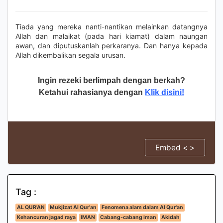
Tiada yang mereka nanti-nantikan melainkan datangnya
Allah dan malaikat (pada hari kiamat) dalam naungan
awan, dan diputuskanlah perkaranya. Dan hanya kepada
Allah dikembalikan segala urusan.
Ingin rezeki berlimpah dengan berkah?
Ketahui rahasianya dengan
Klik disini!
Embed < >
Tag :
AL QUR'AN
Mukjizat Al Qur'an
Fenomena alam dalam Al Qur'an
Kehancuran jagad raya
IMAN
Cabang-cabang iman
Akidah