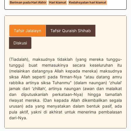
Beriman pada Hari Akhir
Hari kiamat
Kedahsyatan hari kiamat
Tafsir Jalalayn
Tafsir Quraish Shihab
Diskusi
(Tiadalah), maksudnya tidaklah (yang mereka tunggu-
tunggu) buat memasukinya secara keseluruhan itu
(melainkan datangnya Allah kepada mereka) maksudnya
siksa Allah seperti pada firman-Nya "atau datang amru
rabbika artinya siksa Tuhanmu" (dalam naungan) 'zhulal'
jamak dari 'zhillah', artinya naungan (awan dan malaikat
dan diputuskanlah perkataan-Nya) hingga tamatlah
riwayat mereka. (Dan kepada Allah dikembalikan segala
urusan) ada yang menyatakan dalam bentuk pasif, ada
pula aktif, yakni di akhirat untuk menerima pembalasan
dari-Nya.