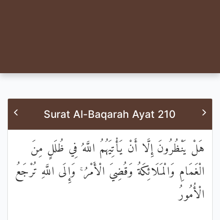
Surat Al-Baqarah Ayat 210
هَلْ يَنْظُرُونَ إِلَّا أَنْ يَأْتِيَهُمُ اللَّهُ فِي ظُلَلٍ مِنَ
الْغَمَامِ وَالْمَلَائِكَةُ وَقُضِيَ الْأَمْرُ ۚ وَإِلَى اللَّهِ تُرْجَعُ
الْأُمُورُ