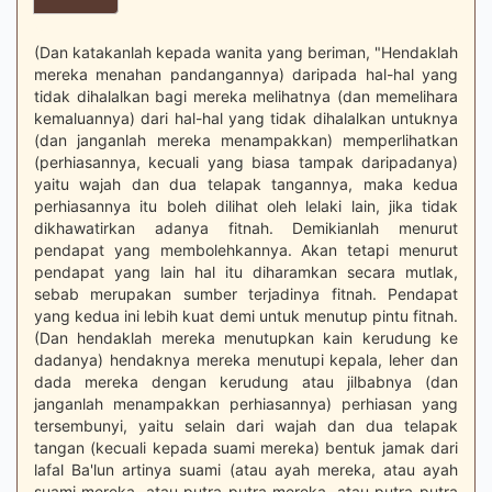
(Dan katakanlah kepada wanita yang beriman, "Hendaklah
mereka menahan pandangannya) daripada hal-hal yang
tidak dihalalkan bagi mereka melihatnya (dan memelihara
kemaluannya) dari hal-hal yang tidak dihalalkan untuknya
(dan janganlah mereka menampakkan) memperlihatkan
(perhiasannya, kecuali yang biasa tampak daripadanya)
yaitu wajah dan dua telapak tangannya, maka kedua
perhiasannya itu boleh dilihat oleh lelaki lain, jika tidak
dikhawatirkan adanya fitnah. Demikianlah menurut
pendapat yang membolehkannya. Akan tetapi menurut
pendapat yang lain hal itu diharamkan secara mutlak,
sebab merupakan sumber terjadinya fitnah. Pendapat
yang kedua ini lebih kuat demi untuk menutup pintu fitnah.
(Dan hendaklah mereka menutupkan kain kerudung ke
dadanya) hendaknya mereka menutupi kepala, leher dan
dada mereka dengan kerudung atau jilbabnya (dan
janganlah menampakkan perhiasannya) perhiasan yang
tersembunyi, yaitu selain dari wajah dan dua telapak
tangan (kecuali kepada suami mereka) bentuk jamak dari
lafal Ba'lun artinya suami (atau ayah mereka, atau ayah
suami mereka, atau putra-putra mereka, atau putra-putra