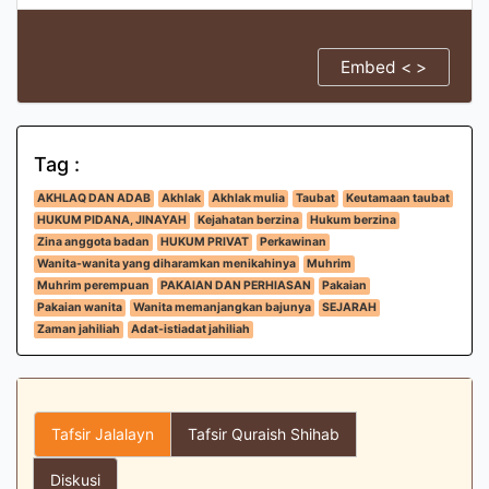
Embed < >
Tag :
AKHLAQ DAN ADAB
Akhlak
Akhlak mulia
Taubat
Keutamaan taubat
HUKUM PIDANA, JINAYAH
Kejahatan berzina
Hukum berzina
Zina anggota badan
HUKUM PRIVAT
Perkawinan
Wanita-wanita yang diharamkan menikahinya
Muhrim
Muhrim perempuan
PAKAIAN DAN PERHIASAN
Pakaian
Pakaian wanita
Wanita memanjangkan bajunya
SEJARAH
Zaman jahiliah
Adat-istiadat jahiliah
Tafsir Jalalayn
Tafsir Quraish Shihab
Diskusi