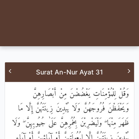
Surat An-Nur Ayat 31
وَقُلْ لِلْمُؤْمِنَاتِ يَغْضُضْنَ مِنْ أَبْصَارِهِنَّ
وَيَحْفَظْنَ فُرُوجَهُنَّ وَلَا يُبْدِينَ زِينَتَهُنَّ إِلَّا مَا
ظَهَرَ مِنْهَا ۖ وَلْيَضْرِبْنَ بِخُمُرِهِنَّ عَلَىٰ جُيُوبِهِنَّ ۖ وَلَا
يُبْدِينَ زِينَتَهُنَّ إِلَّا لِبُعُولَتِهِنَّ أَوْ آبَائِهِنَّ أَوْ آبَاءِ