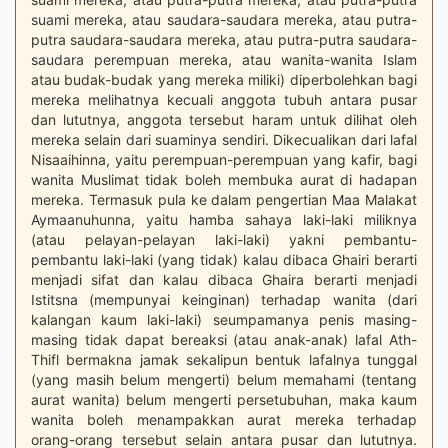
suami mereka, atau saudara-saudara mereka, atau putra-
putra saudara-saudara mereka, atau putra-putra saudara-
saudara perempuan mereka, atau wanita-wanita Islam
atau budak-budak yang mereka miliki) diperbolehkan bagi
mereka melihatnya kecuali anggota tubuh antara pusar
dan lututnya, anggota tersebut haram untuk dilihat oleh
mereka selain dari suaminya sendiri. Dikecualikan dari lafal
Nisaaihinna, yaitu perempuan-perempuan yang kafir, bagi
wanita Muslimat tidak boleh membuka aurat di hadapan
mereka. Termasuk pula ke dalam pengertian Maa Malakat
Aymaanuhunna, yaitu hamba sahaya laki-laki miliknya
(atau pelayan-pelayan laki-laki) yakni pembantu-
pembantu laki-laki (yang tidak) kalau dibaca Ghairi berarti
menjadi sifat dan kalau dibaca Ghaira berarti menjadi
Istitsna (mempunyai keinginan) terhadap wanita (dari
kalangan kaum laki-laki) seumpamanya penis masing-
masing tidak dapat bereaksi (atau anak-anak) lafal Ath-
Thifl bermakna jamak sekalipun bentuk lafalnya tunggal
(yang masih belum mengerti) belum memahami (tentang
aurat wanita) belum mengerti persetubuhan, maka kaum
wanita boleh menampakkan aurat mereka terhadap
orang-orang tersebut selain antara pusar dan lututnya.