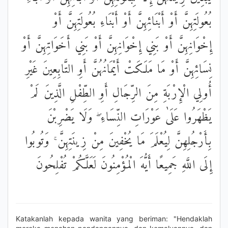
بُعُولَتِهِنَّ أَوْ أَبْنَائِهِنَّ أَوْ أَبْنَاءِ بُعُولَتِهِنَّ أَوْ
إِخْوَانِهِنَّ أَوْ بَنِي إِخْوَانِهِنَّ أَوْ بَنِي أَخَوَاتِهِنَّ أَوْ
نِسَائِهِنَّ أَوْ مَا مَلَكَتْ أَيْمَانُهُنَّ أَوِ التَّابِعِينَ غَيْرِ
أُولِي الْإِرْبَةِ مِنَ الرِّجَالِ أَوِ الطِّفْلِ الَّذِينَ لَمْ
يَظْهَرُوا عَلَىٰ عَوْرَاتِ النِّسَاءِ ۖ وَلَا يَضْرِبْنَ
بِأَرْجُلِهِنَّ لِيُعْلَمَ مَا يُخْفِينَ مِنْ زِينَتِهِنَّ ۚ وَتُوبُوا
إِلَى اللَّهِ جَمِيعًا أَيُّهَ الْمُؤْمِنُونَ لَعَلَّكُمْ تُفْلِحُونَ
Katakanlah kepada wanita yang beriman: "Hendaklah