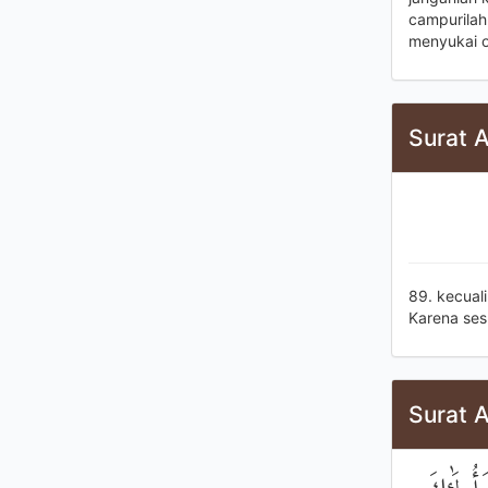
campurilah
menyukai o
Surat A
89. kecual
Karena se
Surat A