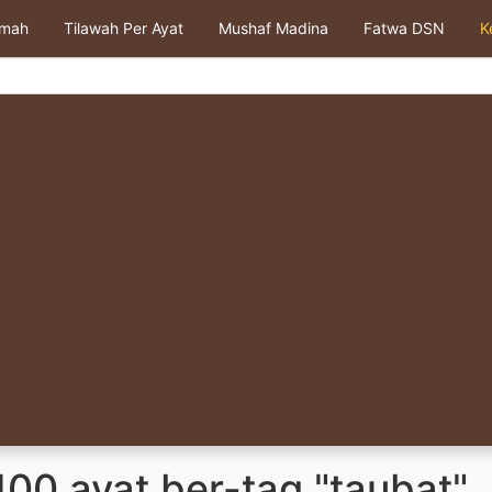
kmah
Tilawah Per Ayat
Mushaf Madina
Fatwa DSN
K
00 ayat ber-tag "taubat"