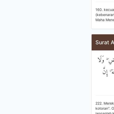
160. kecua
(kebenaran
Maha Mener
Surat 
وَيَسْأَلُ
تَقْرَبُ
222. Merek
kotoran". 
janganlah 