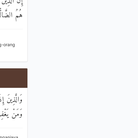
ْ وَأُولَٰئِكَ
 الضَّالُّونَ
ng-orang
 لِذُنُوبِهِمْ
مْ يَعْلَمُونَ
enganiaya