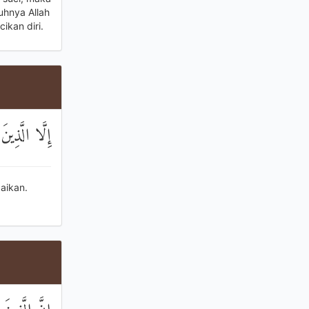
uhnya Allah
kan diri.
َفُورٌ رَحِيمٌ
aikan.