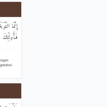
نَ مِنْ قَرِيبٍ
ِيمًا حَكِيمًا
engan
ngetahui