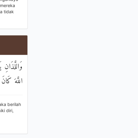
a mereka
a tidak
ْهُمَا ۗ إِنَّ
َابًا رَحِيمًا
ka berilah
i diri,