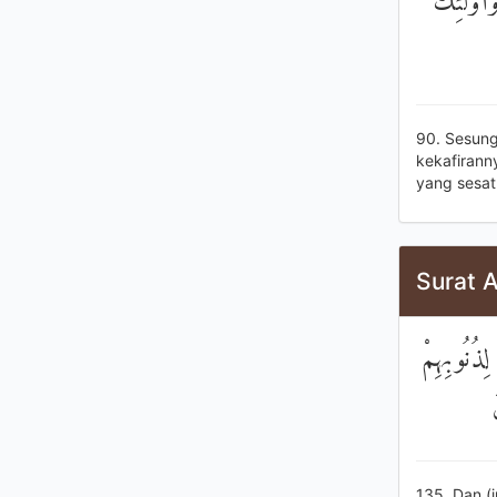
إِنَّ الَّ
90. Sesung
kekafiranny
yang sesat
Surat A
وَالَّذِينَ 
135. Dan (