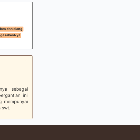
lam dan siang
ngesakanNya
nya sebagai
rgantian ini
ng mempunyai
 swt.