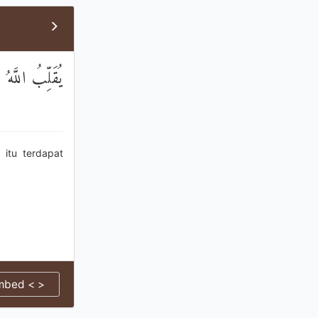
يُقَلِّبُ اللَّهُ 
itu terdapat
mbed < >