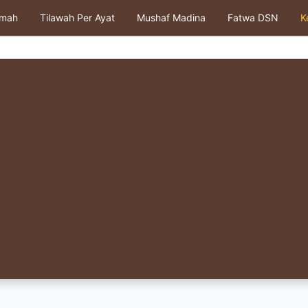
kmah
Tilawah Per Ayat
Mushaf Madina
Fatwa DSN
K