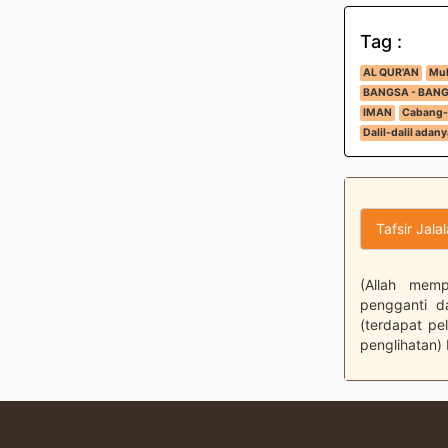
Tag :
AL QUR'AN
Muk
BANGSA - BAN
IMAN
Cabang-
Dalil-dalil adany
Tafsir Jala
(Allah mem
pengganti d
(terdapat p
penglihatan)