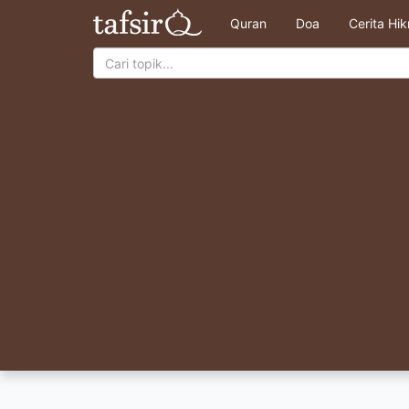
Quran
Doa
Cerita Hi