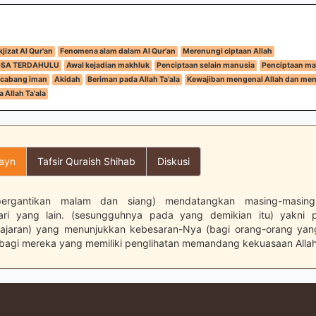
jizat Al Qur'an
Fenomena alam dalam Al Qur'an
Merenungi ciptaan Allah
GSA TERDAHULU
Awal kejadian makhluk
Penciptaan selain manusia
Penciptaan ma
cabang iman
Akidah
Beriman pada Allah Ta'ala
Kewajiban mengenal Allah dan me
a Allah Ta'ala
layn
Tafsir Quraish Shihab
Diskusi
pergantikan malam dan siang) mendatangkan masing-masing
ari yang lain. (sesungguhnya pada yang demikian itu) yakni pe
elajaran) yang menunjukkan kebesaran-Nya (bagi orang-orang ya
 bagi mereka yang memiliki penglihatan memandang kekuasaan Allah